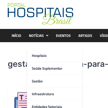
Skip
to
content
INÍCIO
NOTÍCIAS
EVENTOS
ARTIGOS
VÍDE
Hospitais
gestao-estrategica-para
Saúde Suplementar
Gestão
Infraestrutura
Redação
Entidades Setoriais