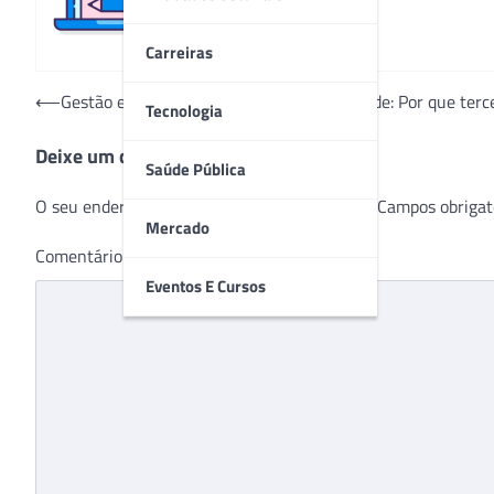
Carreiras
Navegação
⟵
Gestão estratégica em instituições de saúde: Por que terce
Tecnologia
de
Deixe um comentário
Post
Saúde Pública
O seu endereço de e-mail não será publicado.
Campos obrigat
Mercado
Comentário
*
Eventos E Cursos