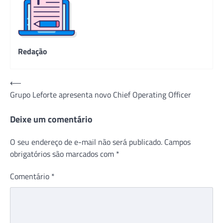
Redação
Navegação
⟵
Grupo Leforte apresenta novo Chief Operating Officer
de
Post
Deixe um comentário
O seu endereço de e-mail não será publicado.
Campos
obrigatórios são marcados com
*
Comentário
*