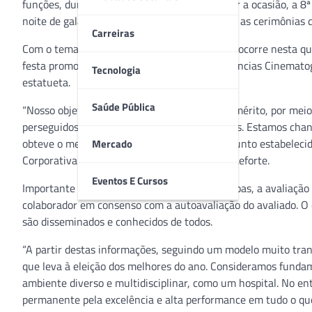
funções, durante o ano de 2018. Para celebrar a ocasião, a 
noite de gala, a exemplo do que acontece com as cerimônias d
Carreiras
Com o tema “Baile de Máscaras”, a premiação ocorre nesta qu
festa promovida pela Academia de Artes e Ciências Cinematog
Tecnologia
estatueta.
Saúde Pública
“Nosso objetivo é premiar a competência e o mérito, por meio
perseguidos por todos os nossos colaboradores. Estamos chan
obteve o melhor desempenho, dentro do conjunto estabelecido 
Mercado
Corporativa de Recursos Humanos do Grupo Leforte.
Eventos E Cursos
Importante ferramenta para a gestão de pessoas, a avaliação 
colaborador em consenso com a autoavaliação do avaliado. O 
são disseminados e conhecidos de todos.
“A partir destas informações, seguindo um modelo muito tra
que leva à eleição dos melhores do ano. Consideramos funda
ambiente diverso e multidisciplinar, como um hospital. No en
permanente pela excelência e alta performance em tudo o que 