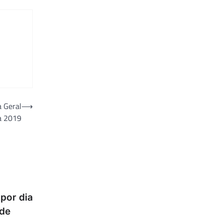
a Geral
⟶
a 2019
 por dia
 de