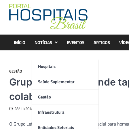
Skip
to
content
INÍCIO
NOTÍCIAS
EVENTOS
ARTIGOS
VÍDE
Hospitais
GESTÃO
Grupo Leforte estende ta
Saúde Suplementar
colaboradores
Gestão
28/11/2018
Infraestrutura
O Grupo Leforte preparou uma cerimônia especial para homen
Entidades Setoriais