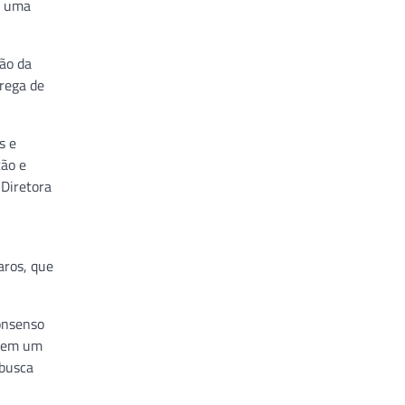
m uma
ão da
trega de
s e
ção e
 Diretora
aros, que
onsenso
s em um
 busca