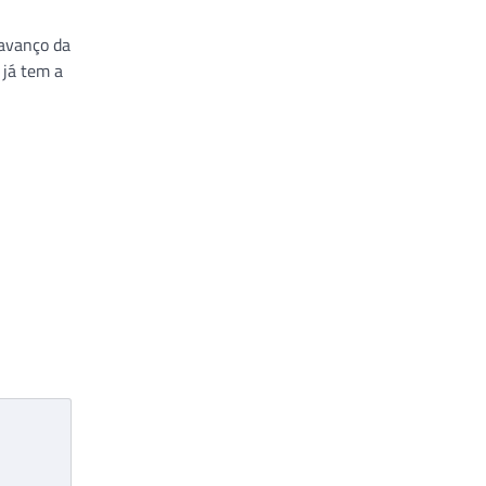
 avanço da
 já tem a