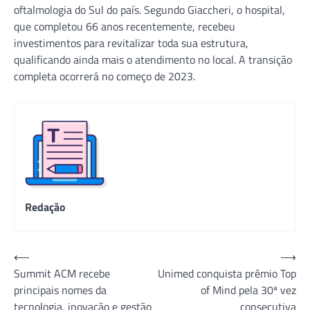
oftalmologia do Sul do país. Segundo Giaccheri, o hospital,
que completou 66 anos recentemente, recebeu
investimentos para revitalizar toda sua estrutura,
qualificando ainda mais o atendimento no local. A transição
completa ocorrerá no começo de 2023.
Redação
Navegação
⟵
⟶
Summit ACM recebe
Unimed conquista prêmio Top
de
principais nomes da
of Mind pela 30ª vez
Post
tecnologia, inovação e gestão
consecutiva