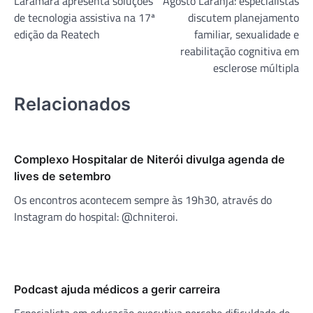
Laramara apresenta soluções
Agosto Laranja: especialistas
de
de tecnologia assistiva na 17ª
discutem planejamento
Post
edição da Reatech
familiar, sexualidade e
reabilitação cognitiva em
esclerose múltipla
Relacionados
Complexo Hospitalar de Niterói divulga agenda de
lives de setembro
Os encontros acontecem sempre às 19h30, através do
Instagram do hospital: @chniteroi.
Podcast ajuda médicos a gerir carreira
Especialista em educação executiva percebe dificuldade de