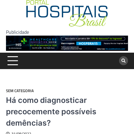
Skip
to
content
Publicidade
SEM CATEGORIA
Há como diagnosticar
precocemente possíveis
demências?
31/08/2022