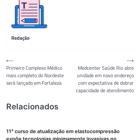
Redação
Navegação
⟵
⟶
Primeiro Complexo Médico
Medcenter Saúde Rio abre
de
mais completo do Nordeste
unidade em novo endereço
Post
será lançado em Fortaleza
com expectativa de dobrar
capacidade de atendimento
Relacionados
11° curso de atualização em elastocompressão
expõe tecnologias minimamente invasivas no