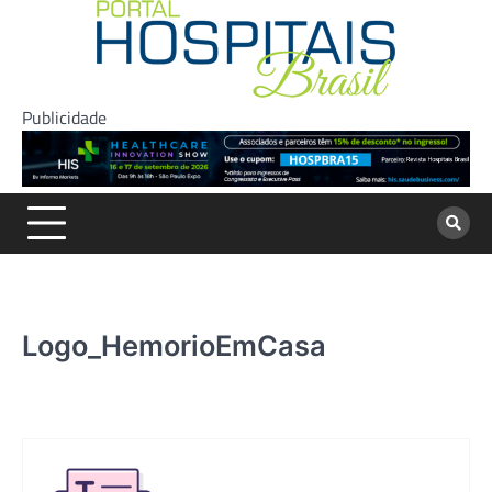
Skip
to
content
Publicidade
Logo_HemorioEmCasa