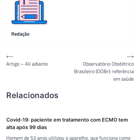
Redação
Navegação
⟵
⟶
Artigo – Ali adiante
Observatório Obstétrico
de
Brasileiro (OOBr): referência
Post
em saúde
Relacionados
Covid-19: paciente em tratamento com ECMO tem
alta após 99 dias
Homem de 53 anos utilizou o aparelho, que funciona como