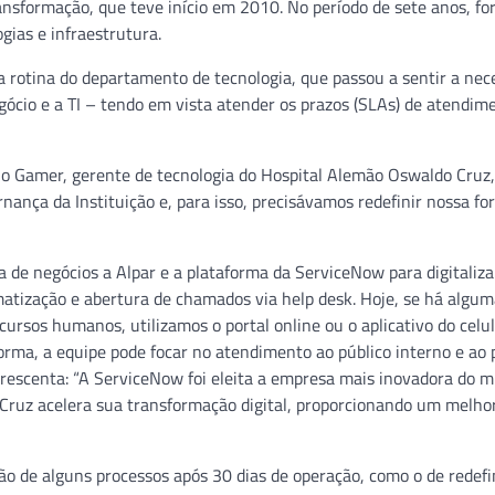
ansformação, que teve início em 2010. No período de sete anos, f
ias e infraestrutura.
 rotina do departamento de tecnologia, que passou a sentir a nec
gócio e a TI – tendo em vista atender os prazos (SLAs) de atendim
bio Gamer, gerente de tecnologia do Hospital Alemão Oswaldo Cruz,
rnança da Instituição e, para isso, precisávamos redefinir nossa f
a de negócios a Alpar e a plataforma da ServiceNow para digitaliza
rmatização e abertura de chamados via help desk. Hoje, se há algu
sos humanos, utilizamos o portal online ou o aplicativo do celul
rma, a equipe pode focar no atendimento ao público interno e ao p
crescenta: “A ServiceNow foi eleita a empresa mais inovadora do 
 Cruz acelera sua transformação digital, proporcionando um melho
ão de alguns processos após 30 dias de operação, como o de redefi