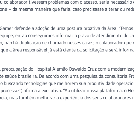
 ou colaborador tivessem problemas com o acesso, seria necessário
hone – da mesma maneira que faria, caso precisasse alterar ou rede
, Gamer defende a adoção de uma postura proativa da área. “Temos
 equipe, então conseguimos informar o prazo de atendimento de c
 não há duplicação de chamado nesses casos; o colaborador que 
ue a área responsável já está ciente da solicitação e será inform
 a preocupação do Hospital Alemão Oswaldo Cruz com a moderniza
 de saúde brasileira. De acordo com uma pesquisa da consultoria Fr
stão buscando tecnologias que melhorem sua produtividade operacio
processos”, afirma a executiva. “Ao utilizar nossa plataforma, o Ho
cia, mas também melhorar a experiência dos seus colaboradores 