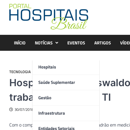
Skip
to
content
INÍCIO
NOTÍCIAS
EVENTOS
ARTIGOS
VÍDE
Hospitais
TECNOLOGIA
Hospital Alemão Oswaldo 
Saúde Suplementar
trabalho da área de TI
Gestão
30/07/2018
Infraestrutura
Com o compromisso de oferecer o mais alto padrão em medici
Entidades Setoriais