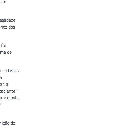
oram
essidade
ento dos
 foi
orma de
r todas as
ma
ar, a
aciente”,
mundo pela
r
nição do