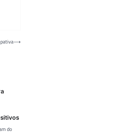
ipativa
⟶
ra
sitivos
ram do