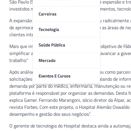
São Paulo (SP), passa por um forte processo de expansão e tr
investidos mais de R$ 592 milhões em equipamentos, tecnolog
Carreiras
A expansão e modernização do hospital mudou radicalmente a
de aprimorar seus processos de controle entre as áreas de ne
Tecnologia
clientes internos.
Saúde Pública
Mais que informatizar os processos da área, o objetivo de Fá
simplificar a rotina de trabalho. “Queríamos alavancar a gove
trabalho.”
Mercado
Após análise do mercado, a Instituição escolheu como parceir
Eventos E Cursos
solicitações e processos de TI. “Não estamos falando de info
demanda por parte do médico, enfermaria, manutenção ou recur
plataforma é responsável por organizar as demandas. Desta fo
explica Gamer. Fernando Marangoni, sócio diretor da Alpar, a
revista Forbes. Com este projeto, o Hospital Alemão Oswaldo
desempenho e gestão dos seus negócios”.
O gerente de tecnologia do Hospital destaca ainda a automaç