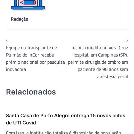
Redação
Navegação
⟵
⟶
Equipe do Transplante de
Técnica inédita no Vera Cruz
de
Pulmão do InCor recebe
Hospital, em Campinas (SP),
Post
prêmio nacional por pesquisa
permite cirurgia de ombro em
inovadora
paciente de 90 anos sem
anestesia geral
Relacionados
Santa Casa de Porto Alegre entrega 15 novos leitos
de UTI Covid
Com isso, a instituição totaliza à disposição da população