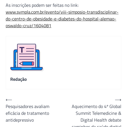
As inscrições podem ser feitas no link:
www.sympla.com.br/evento/viii-simposio-transdisciplinar-
do-centro-de-obesidade-e-diabetes-do-hospital-alemao-
oswaldo-cruz/1604081
Redação
Navegação
⟵
⟶
Pesquisadores avaliam
Aquecimento do 4º Global
de
eficácia de tratamento
Summit Telemedicine &
Post
antidepressivo
Digital Health debate
caminhos da saúde digital