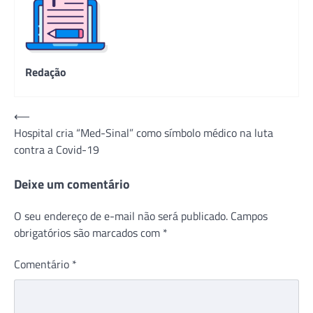
Redação
Navegação
⟵
Hospital cria “Med-Sinal” como símbolo médico na luta
de
contra a Covid-19
Post
Deixe um comentário
O seu endereço de e-mail não será publicado.
Campos
obrigatórios são marcados com
*
Comentário
*