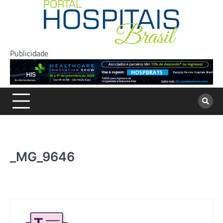
Skip
to
content
Publicidade
_MG_9646