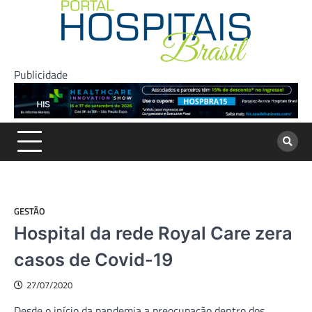
Skip
to
content
Publicidade
GESTÃO
Hospital da rede Royal Care zera
casos de Covid-19
27/07/2020
Desde o início da pandemia a preocupação dentro dos