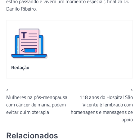
estão passando e vivem um momento especial”, finaliza Dr.
Danilo Ribeiro.
Redação
Navegação
⟵
⟶
Mulheres na pós-menopausa
118 anos do Hospital São
de
com câncer de mama podem
Vicente é lembrado com
Post
evitar quimioterapia
homenagens e mensagens de
apoio
Relacionados