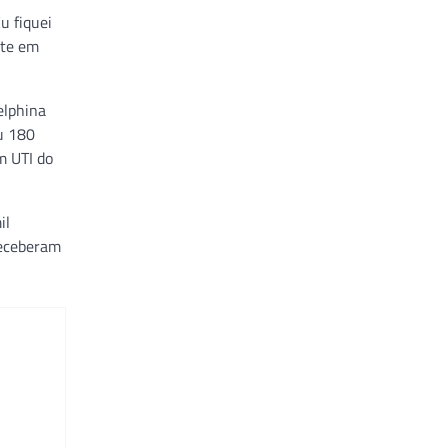
u fiquei
nte em
elphina
u 180
m UTI do
il
receberam