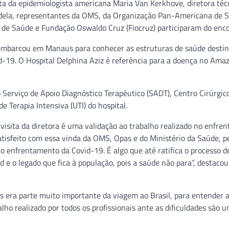
ita da epidemiologista americana Maria Van Kerkhove, diretora téc
dela, representantes da OMS, da Organização Pan-Americana de 
l de Saúde e Fundação Oswaldo Cruz (Fiocruz) participaram do enco
esembarcou em Manaus para conhecer as estruturas de saúde desti
d-19. O Hospital Delphina Aziz é referência para a doença no Ama
o Serviço de Apoio Diagnóstico Terapêutico (SADT), Centro Cirúrgic
e Terapia Intensiva (UTI) do hospital.
visita da diretora é uma validação ao trabalho realizado no enfre
isfeito com essa vinda da OMS, Opas e do Ministério da Saúde, p
 o enfrentamento da Covid-19. É algo que até ratifica o processo d
 e o legado que fica à população, pois a saúde não para”, destacou
s era parte muito importante da viagem ao Brasil, para entender 
lho realizado por todos os profissionais ante as dificuldades são u