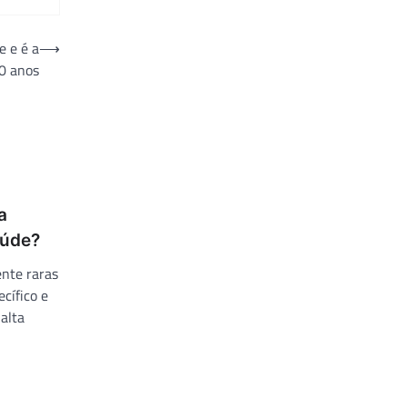
e e é a
⟶
20 anos
a
aúde?
nte raras
cífico e
alta