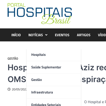
Skip
to
content
INÍCIO
NOTÍCIAS
EVENTOS
ARTIGOS
VÍDE
Hospitais
GESTÃO
Hospital Delphina Aziz re
Saúde Suplementar
OMS: “trabalho é inspira
Gestão
20/05/2022
Infraestrutura
O Hospital e
Entidades Setoriais