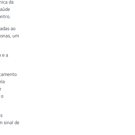
nica da
Saúde
ntro.
nadas ao
zonas, um
o e a
ntamento
ela
e
 o
as
m sinal de