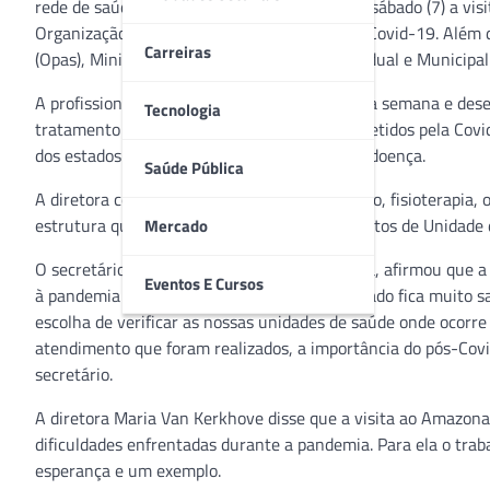
rede de saúde do governo do AM, recebeu no sábado (7) a vis
Organização Mundial da Saúde (OMS) para a Covid-19. Além 
Carreiras
(Opas), Ministério da Saúde, Secretarias Estadual e Municipa
A profissional está no país desde o início desta semana e d
Tecnologia
tratamento e recuperação de pacientes acometidos pela Covi
dos estados brasileiros mais acometidos pela doença.
Saúde Pública
A diretora conheceu o laboratório, ambulatório, fisioterapia, 
estrutura que é disponível à população nos leitos de Unidade d
Mercado
O secretário executivo da SES-AM, Jani Kenta, afirmou que a 
Eventos E Cursos
à pandemia no Amazonas. “O Governo do Estado fica muito sat
escolha de verificar as nossas unidades de saúde onde ocorre
atendimento que foram realizados, a importância do pós-Covid
secretário.
A diretora Maria Van Kerkhove disse que a visita ao Amazona
dificuldades enfrentadas durante a pandemia. Para ela o traba
esperança e um exemplo.