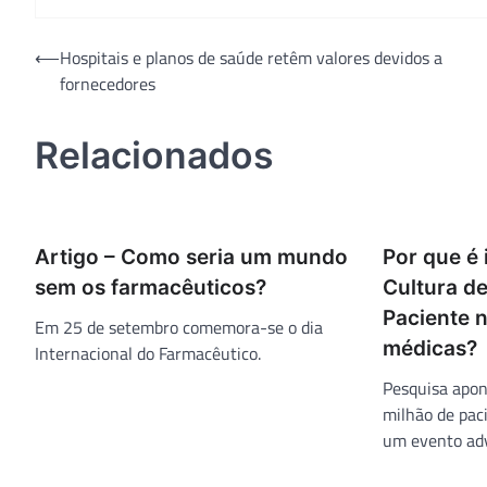
Navegação
⟵
Hospitais e planos de saúde retêm valores devidos a
fornecedores
de
Post
Relacionados
Artigo – Como seria um mundo
Por que é
sem os farmacêuticos?
Cultura d
Paciente 
Em 25 de setembro comemora-se o dia
médicas?
Internacional do Farmacêutico.
Pesquisa apon
milhão de pac
um evento adv