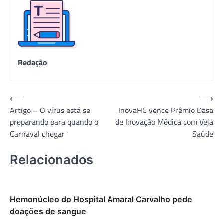
Redação
Navegação
⟵
⟶
Artigo – O vírus está se
InovaHC vence Prêmio Dasa
de
preparando para quando o
de Inovação Médica com Veja
Post
Carnaval chegar
Saúde
Relacionados
Hemonúcleo do Hospital Amaral Carvalho pede
doações de sangue