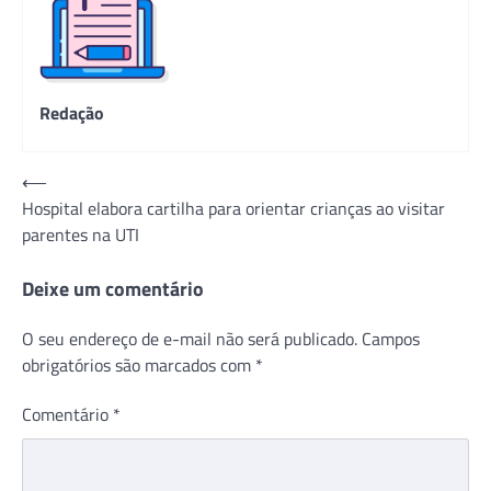
Redação
Navegação
⟵
Hospital elabora cartilha para orientar crianças ao visitar
de
parentes na UTI
Post
Deixe um comentário
O seu endereço de e-mail não será publicado.
Campos
obrigatórios são marcados com
*
Comentário
*