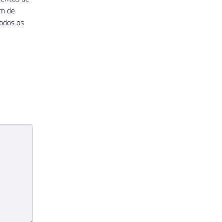
ém de
todos os