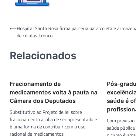
Navegação
⟵
Hospital Santa Rosa firma parceria para coleta e armaze
de células-tronco
de
Post
Relacionados
Fracionamento de
Pós-gradu
medicamentos volta à pauta na
excelênci
Câmara dos Deputados
saúde é of
profission
Substitutivo ao Projeto de lei sobre
fracionamento acaba de ser apresentado e
Com previsão 
é uma forma de contribuir com o uso
saúde pública
racional de medicamentos.
o curso é uma