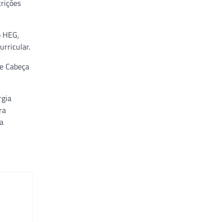
crições
o HEG,
urricular.
de Cabeça
rgia
ra
ia