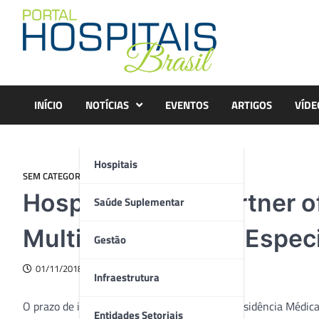
Skip
to
content
INÍCIO
NOTÍCIAS
EVENTOS
ARTIGOS
VÍDE
Hospitais
SEM CATEGORIA
Hospital Erasto Gartner 
Saúde Suplementar
Multiprofissional e Espec
Gestão
01/11/2018
Infraestrutura
O prazo de inscrições para os concursos de Residência Médica
Entidades Setoriais