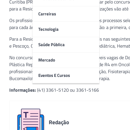
Curitiba (PR), está chegando ao fim. Quem optar pelo concurs
para a Residência Multiprofissional e Especializações vão até
Carreiras
Os profissionais interessados em participar dos processos sele
para cada área. Haverá duas etapas de avaliação: a primeira, c
Tecnologia
Para a Residência Médica, há vagas disponíveis nas seguintes 
Saúde Pública
e Pescoço, Cancerologia Cirúrgica, Clínica e Pediátrica, Hema
No concurso de Especializações estão disponíveis vagas de Do
Mercado
Plástica Reparadora em Oncologia e Modalidade R4 em Oncolog
profissionais de Enfermagem, Farmácia, Nutrição, Fisioterapia
Eventos E Cursos
Bucomaxilofacial e Física Médica para Radioterapia.
Informações:
(41) 3361-5120 ou 3361-5166
Redação