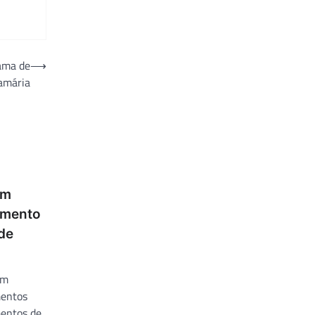
rama de
⟶
amária
om
amento
de
em
mentos
mentos de