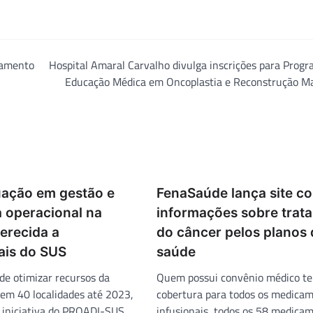
namento
Hospital Amaral Carvalho divulga inscrições para Prog
Educação Médica em Oncoplastia e Reconstrução M
ação em gestão e
FenaSaúde lança site c
a operacional na
informações sobre trat
erecida a
do câncer pelos planos 
ais do SUS
saúde
de otimizar recursos da
Quem possui convênio médico t
 em 40 localidades até 2023,
cobertura para todos os medica
 iniciativa do PROADI-SUS,
infusionais, todos os 58 medica