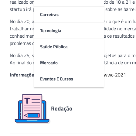
realizado on-line e de forma gratuita no período de 18 a 21 e
startup irá propor um hackathon para discutir sobre as barrei
Carreiras
No dia 20, a startup abre o evento para explicar o que é um 
trabalhar nos assuntos: problemas de acessibilidade no merca
Tecnologia
conhecimento. No dia seguinte, serão expostos os resultados 
problemas durante o evento.
Saúde Pública
No dia 25, serão apresentados os planos de projetos para o m
Ao final do encontro será falado sobre a importância de um m
Mercado
Informações e inscrições:
www.startse.com/svwc-2021
Eventos E Cursos
Redação