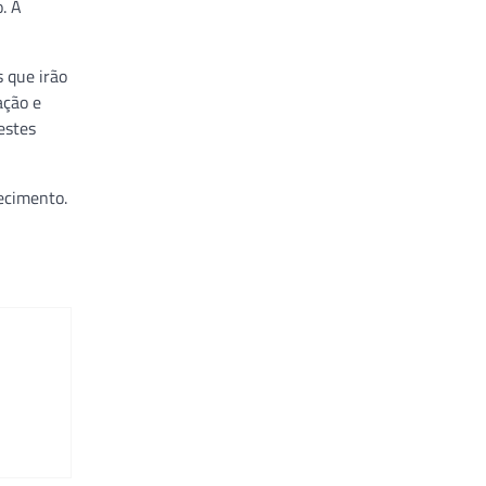
. A
 que irão
ação e
estes
ecimento.