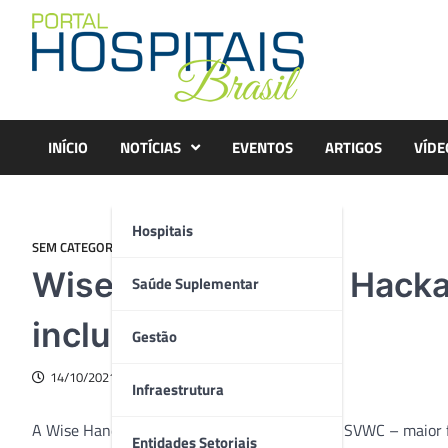
Skip
to
content
INÍCIO
NOTÍCIAS
EVENTOS
ARTIGOS
VÍDE
Hospitais
SEM CATEGORIA
Wise Hands realiza Hacka
Saúde Suplementar
inclusão no SVWC
Gestão
14/10/2021
Infraestrutura
A Wise Hands promoverá hackaton durante o SVWC – maior fe
Entidades Setoriais