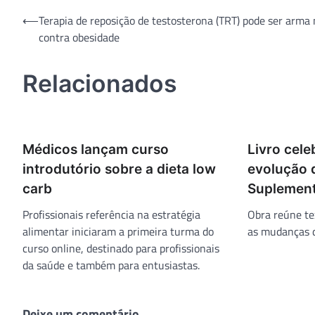
Navegação
⟵
Terapia de reposição de testosterona (TRT) pode ser arma 
contra obesidade
de
Post
Relacionados
Médicos lançam curso
Livro cele
introdutório sobre a dieta low
evolução 
carb
Suplement
Profissionais referência na estratégia
Obra reúne te
alimentar iniciaram a primeira turma do
as mudanças d
curso online, destinado para profissionais
da saúde e também para entusiastas.
Deixe um comentário