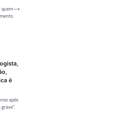
e quem
⟶
amento
ogista,
ão,
ica é
enso após
 grave”.