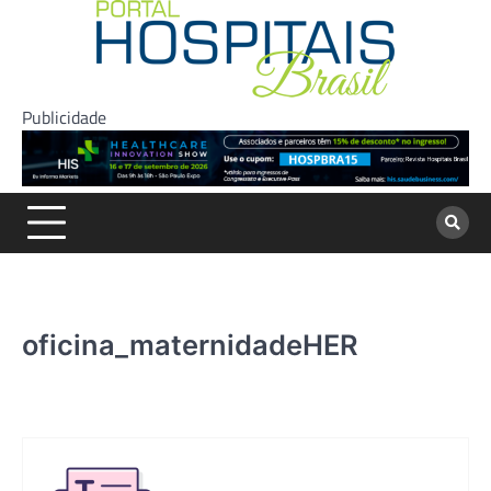
Skip
to
content
Publicidade
oficina_maternidadeHER