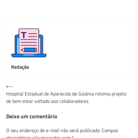
Redação
Navegação
⟵
Hospital Estadual de Aparecida de Goiânia retoma projeto
de
de bem estar voltado aos colaboradores
Post
Deixe um comentário
O seu endereço de e-mail não será publicado.
Campos
obrigatórios são marcados com
*