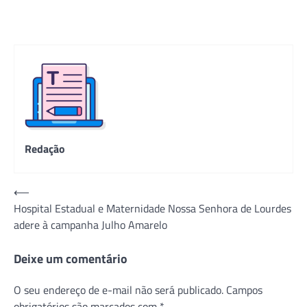
Redação
Navegação
⟵
Hospital Estadual e Maternidade Nossa Senhora de Lourdes
de
adere à campanha Julho Amarelo
Post
Deixe um comentário
O seu endereço de e-mail não será publicado.
Campos
obrigatórios são marcados com
*