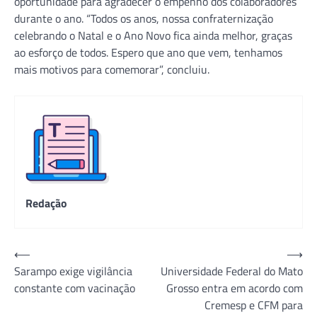
oportunidade para agradecer o empenho dos colaboradores
durante o ano. “Todos os anos, nossa confraternização
celebrando o Natal e o Ano Novo fica ainda melhor, graças
ao esforço de todos. Espero que ano que vem, tenhamos
mais motivos para comemorar”, concluiu.
Redação
Navegação
⟵
⟶
Sarampo exige vigilância
Universidade Federal do Mato
de
constante com vacinação
Grosso entra em acordo com
Post
Cremesp e CFM para