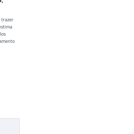
a,
 trazer
estima
los
gamento