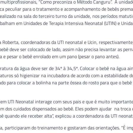
e multiprofissionais, “Como preconiza o Método Canguru”. A unidad
tica peculiar para o tratamento e acompanhamento de bebês prema
izado na sala do terceiro turno da unidade, nos períodos matuti
rabalham em Unidades de Terapia Intensiva Neonatal (UTIN) e Unid
ia Roberta, coordenadoras da UTI neonatal e Ucin, respectivamente
bebê deve ser colocado de lado, assim não precisa levantar as pern
a e pesar o bebê enrolado em um pano (pesar o pano antes).
atura da água deve ser de 34º à 34,5º. Colocar o bebê na água ai
aturos só higienizar na incubadora de acordo com a estabilidade d
do para colocar a bolinha na parte óssea do rosto para que o bebê
 em UTI Neonatal interage com seus pais e que é muito important
pem dos cuidados dispensados ao bebê. Eles podem ajudar na troca 
ebê quando ele receber alta”, explicou a coordenadora da UTI neonat
ra, participaram do treinamento e gostaram das orientações. “É im