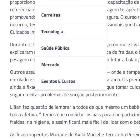
proporcionou entre os dias 15 e 19 de julho, a capacitação d
referência no Método Canguru, utiliza a abordagem terapêu
Carreiras
promovendo uma abordagem humanizada e segura. O curso real
noturno, teve como objetivo atualizar os profissionais que t
Tecnologia
Cuidados Intermediários Neonatal (Ucin).
Durante o treinamento, as enfermeiras Lílian Jerônimo e Lív
Saúde Pública
explicaram sobre a melhor maneira para a troca de fraldas: o 
pesagem é outro processo delicado, desde desinfetar a balanç
Mercado
Outros assuntos relembrados, foram o banho – onde a temper
enrolado e só depois ir descobrindo o recém-nascido. Os prem
Eventos E Cursos
ainda a fixação adequada da sonda, onde tem que tomar cuida
sugar e evitar problemas de sucção posteriormente.
Lilian fez questão de lembrar a todos de que mesmo um bebê
troca afetiva. “ Temos que convidar os pais para que partici
fraldas, na higiene, e assim ficará mais fácil de lidar com o b
As fisioterapeutas Mariane de Ávila Maciel e Terezinha Perei