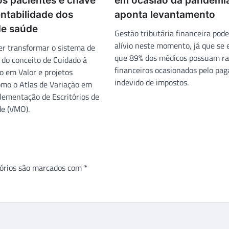
os pacientes é chave
em ocasião da pandemi
ntabilidade dos
aponta levantamento
de saúde
Gestão tributária financeira pode
alívio neste momento, já que se 
uer transformar o sistema de
que 89% dos médicos possuam ra
 do conceito de Cuidado à
financeiros ocasionados pelo pa
 em Valor e projetos
indevido de impostos.
omo o Atlas de Variação em
lementação de Escritórios de
e (VMO).
órios são marcados com
*