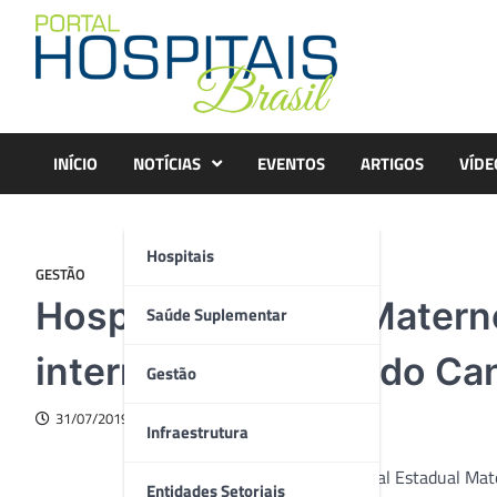
Skip
to
content
INÍCIO
NOTÍCIAS
EVENTOS
ARTIGOS
VÍDE
Hospitais
GESTÃO
Hospital Estadual Materno
Saúde Suplementar
interna sobre Método Ca
Gestão
31/07/2019
Infraestrutura
O Hospital Estadual Mate
Entidades Setoriais