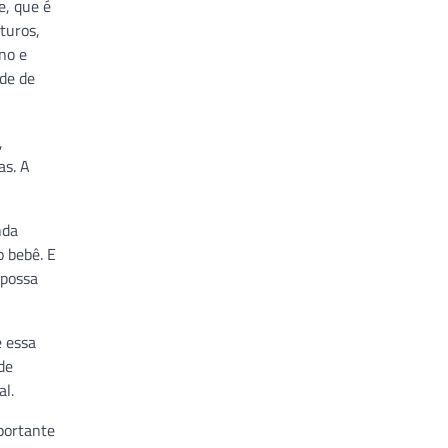
e, que é
turos,
no e
ade de
,
as. A
nda
o bebê. E
 possa
e essa
de
al.
portante