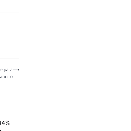
de para
⟶
Janeiro
 44%