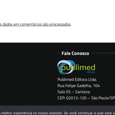
s dados em comentários são processados
.
Fale Conosco
Publimed Editora Ltda.
Rua Felipe Gadelha, 104
Sala 55 – Santana
CEP: 02012-120 – São Paulo/SP
Copyright © 2026
HOSPITAIS BRASIL
a melhor experiência no nosso website. Se você continuar a usar este s