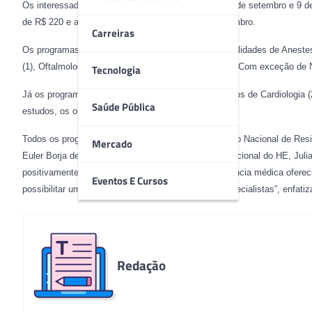
Os interessados podem fazer as inscrições entre 28 de setembro e 9 de
de R$ 220 e a prova será realizada no dia 3 de dezembro.
Carreiras
Os programas com entrada direta incluem as especialidades de Anestesiol
(1), Oftalmologia (2) e Ortopedia e Traumatologia (4). Com exceção de 
Tecnologia
Já os programas com entrada com pré-requisito são os de Cardiologia (
Saúde Pública
estudos, os outros são realizados em 2 anos.
Todos os programas são credenciados pela Comissão Nacional de Resi
Mercado
Euler Borja de Ensino e Pesquisa (IEB), braço educacional do HE, Juli
positivamente na qualidade dos programas de residência médica ofere
Eventos E Cursos
possibilitar um aprendizado de qualidade para os especialistas”, enfatiz
Redação