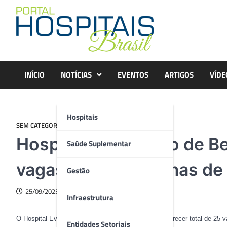
Skip
to
content
INÍCIO
NOTÍCIAS
EVENTOS
ARTIGOS
VÍDE
Hospitais
SEM CATEGORIA
Hospital Evangélico de Be
Saúde Suplementar
vagas para programas de
Gestão
25/09/2023
Infraestrutura
O Hospital Evangélico de Belo Horizonte (HE) vai oferecer total de 2
Entidades Setoriais