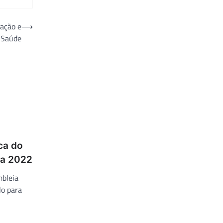
uação e
⟶
 Saúde
ca do
ra 2022
mbleia
lo para