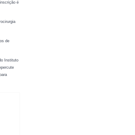
inscrição é
ocirurgia
nos de
 Instituto
epercute
para