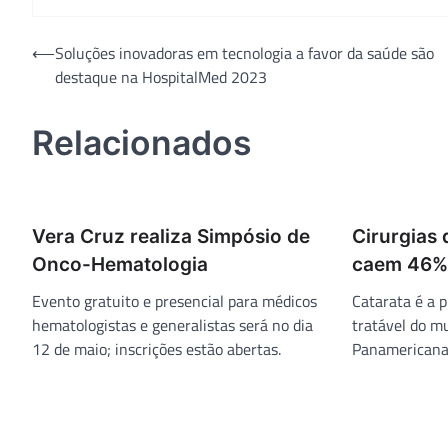
Navegação
⟵
Soluções inovadoras em tecnologia a favor da saúde são
destaque na HospitalMed 2023
de
Post
Relacionados
Vera Cruz realiza Simpósio de
Cirurgias 
Onco-Hematologia
caem 46%
Evento gratuito e presencial para médicos
Catarata é a p
hematologistas e generalistas será no dia
tratável do m
12 de maio; inscrições estão abertas.
Panamericana