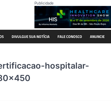
Publicidade
OS
DIVULGUE SUA NOTÍCIA
FALE CONOSCO
ANUNCIE
tificacao-hospitalar-
780×450