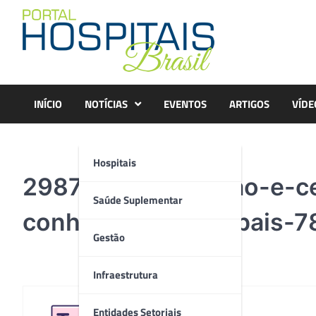
Skip
to
content
INÍCIO
NOTÍCIAS
EVENTOS
ARTIGOS
VÍDE
Hospitais
298768-acreditacao-e-cer
Saúde Suplementar
conheca-as-principais-
Gestão
Infraestrutura
Entidades Setoriais