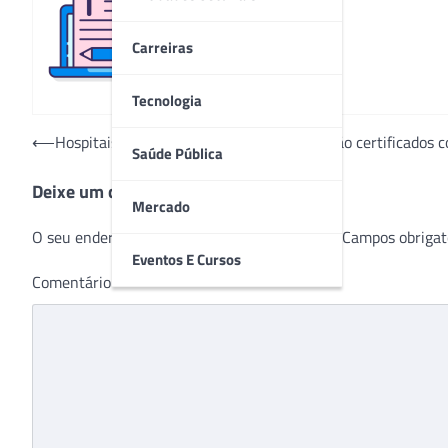
Redação
Carreiras
Tecnologia
Navegação
⟵
Hospitais Ipiranga Mogi e Carlos Chagas são certificados 
Saúde Pública
de
Deixe um comentário
Post
Mercado
O seu endereço de e-mail não será publicado.
Campos obrigat
Eventos E Cursos
Comentário
*