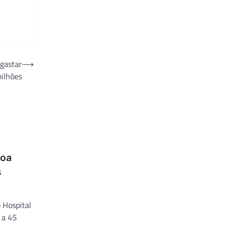
 gastar
⟶
ilhões
doa
s
 Hospital
 a 45