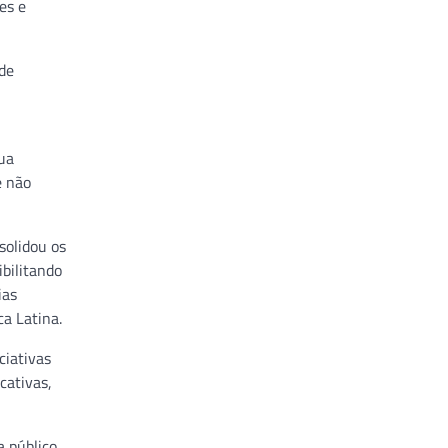
es e
 de
ua
e não
solidou os
bilitando
ias
ca Latina.
ciativas
cativas,
 público.