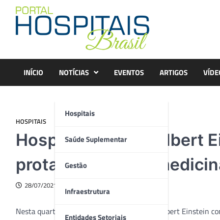
Skip
to
content
INÍCIO
NOTÍCIAS
EVENTOS
ARTIGOS
VÍDE
Hospitais
HOSPITAIS
Hospital Israelita Albert
Saúde Suplementar
protagonismo na medicin
Gestão
28/07/2021
Infraestrutura
Nesta quarta-feira (28) o Hospital Israelita Albert Einstein
Entidades Setoriais