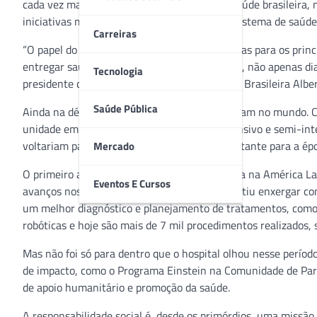
cada vez mais a posição de protagonista na saúde brasileira
iniciativas mais diversas para a melhoria do sistema de saúde
Carreiras
“O papel do Einstein é criar soluções inovadoras para os pri
entregar saúde, bem-estar e sustentabilidade, não apenas dia
Tecnologia
presidente da Sociedade Beneficente Israelita Brasileira Alber
Saúde Pública
Ainda na década de 1970, as UTIs engatinhavam no mundo. Co
unidade em 1972, com leitos de cuidado intensivo e semi-int
voltariam para casa. Uma porcentagem impactante para a épo
Mercado
O primeiro aparelho de ressonância magnética na América La
Eventos E Cursos
avanços nos diagnósticos por imagem e permitiu enxergar co
um melhor diagnóstico e planejamento de tratamentos, como ci
robóticas e hoje são mais de 7 mil procedimentos realizados,
Mas não foi só para dentro que o hospital olhou nesse períod
de impacto, como o Programa Einstein na Comunidade de Parai
de apoio humanitário e promoção da saúde.
A responsabilidade social é, desde os primórdios, uma missão.