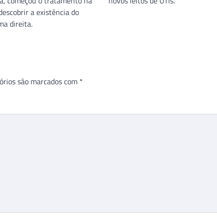
a, começou o tratamento na
novos leitos de UTIs.
escobrir a existência do
a direita.
órios são marcados com
*