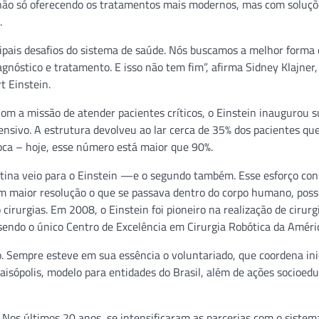
, não só oferecendo os tratamentos mais modernos, mas com soluçõ
.
ncipais desafios do sistema de saúde. Nós buscamos a melhor forma
gnóstico e tratamento. E isso não tem fim”, afirma Sidney Klajner,
t Einstein.
m a missão de atender pacientes críticos, o Einstein inaugurou s
ensivo. A estrutura devolveu ao lar cerca de 35% dos pacientes qu
ca – hoje, esse número está maior que 90%.
tina veio para o Einstein —e o segundo também. Esse esforço con
m maior resolução o que se passava dentro do corpo humano, possi
rurgias. Em 2008, o Einstein foi pioneiro na realização de cirurg
 sendo o único Centro de Excelência em Cirurgia Robótica da Améri
o. Sempre esteve em sua essência o voluntariado, que coordena ini
sópolis, modelo para entidades do Brasil, além de ações socioedu
 Nos últimos 20 anos, se intensificaram as parcerias com o sistema