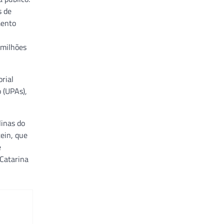
s de
mento
 milhões
rial
 (UPAs),
linas do
ein, que
e
 Catarina