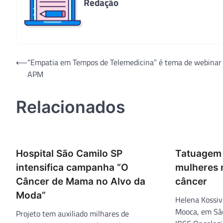
Redação
Navegação
⟵
“Empatia em Tempos de Telemedicina” é tema de webinar
APM
de
Post
Relacionados
Hospital São Camilo SP
Tatuagem 
intensifica campanha “O
mulheres n
Câncer de Mama no Alvo da
câncer
Moda”
Helena Kossiv
Mooca, em São
Projeto tem auxiliado milhares de