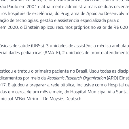
e São Paulo em 2001 e atualmente administra mais de duas dezena
tros hospitais de excelência, do Programa de Apoio ao Desenvolvi
ação de tecnologias, gestão e assistência especializada para o
 em 2020, o Einstein aplicou recursos próprios no valor de R$ 620
 básicas de saúde (UBSs), 3 unidades de assistência médica ambulato
ecialidades pediátricas (AMA-E), 2 unidades de pronto atendimento
sticou e tratou o primeiro paciente no Brasil. Usou todas as discip
edicamentos por meio da
Academic Research Organization
(ARO) Einst
17. E ajudou a preparar a rede pública, inclusive com o Hospital d
das em cerca de um mês e meio, do Hospital Municipal Vila Santa
unicipal M’Boi Mirim—Dr. Moysés Deutsch.