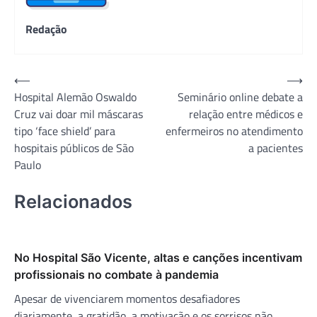
Redação
Navegação
⟵
⟶
Hospital Alemão Oswaldo
Seminário online debate a
de
Cruz vai doar mil máscaras
relação entre médicos e
Post
tipo ‘face shield’ para
enfermeiros no atendimento
hospitais públicos de São
a pacientes
Paulo
Relacionados
No Hospital São Vicente, altas e canções incentivam
profissionais no combate à pandemia
Apesar de vivenciarem momentos desafiadores
diariamente, a gratidão, a motivação e os sorrisos não