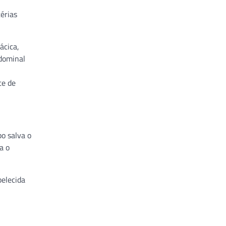
térias
ácica,
bdominal
te de
o salva o
a o
belecida