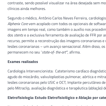
contraste, sendo possível visualizar na área desejada sem m
clínicos ainda melhores.
Segundo o médico, Antônio Carlos Neves Ferreira, cardiologi
Alphenix Core
vem acoplado com todos os opcionais de software
imagens em tempo real, como também o auxílio nos procedi
dos
stents
e a exclusiva ferramenta de avaliação de FFR por an
recurso, permite a reconstrução das imagens coronarianas e 
lesões coronarianas – um avanço sensacional. Além disso, os 
permanecem no seu ‘
state-of- the-art’
“, afirma.
Exames realizados
Cardiologia Intervencionista: Cateterismo cardíaco diagnóstic
agudo do miocárdio, valvuloplastias pulmonar, aórtica e mitral
lesões coronarianas pelo USIC e OCT, Implante percutâneo de 
pelo Mitraclip, avaliação diagnóstica e terapêutica (ablação) d
Eletrofisiologia: Estudo Eletrofisiológico e Ablação por cate