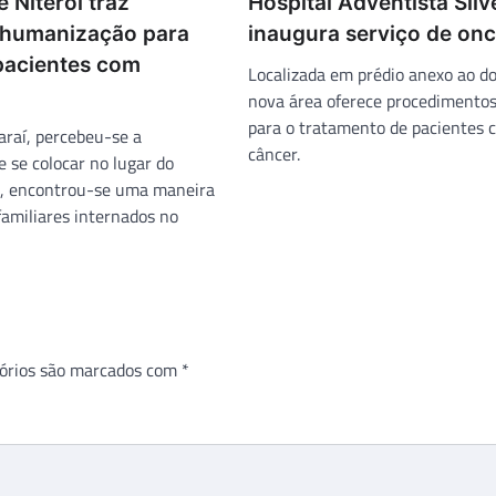
e Niterói traz
Hospital Adventista Silv
 humanização para
inaugura serviço de onc
 pacientes com
Localizada em prédio anexo ao do
nova área oferece procedimentos
para o tratamento de pacientes 
araí, percebeu-se a
câncer.
 se colocar no lugar do
m, encontrou-se uma maneira
familiares internados no
órios são marcados com
*