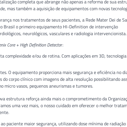
italização completa que abrange não apenas a reforma de sua estr
cidade, mas também a aquisição de equipamentos com novas tecnolog
rança nos tratamentos de seus pacientes, a Rede Mater Dei de S
o Brasil o primeiro equipamento HI-Definition de intervenção
iológicos, neurológicos, vasculares e radiologia intervencionista.
nix Core + High Definition Detecto
r:
a complexidade e/ou de rotina. Com aplicações em 3D, tecnologia
tes. O equipamento proporciona mais segurança e eficiência no di
do corpo clínico com imagens de alta resolução possibilitando as
omo micro vasos, pequenos aneurismas e tumores.
nova estrutura reforça ainda mais o comprometimento da Organiza
amos uma vez mais, o nosso cuidado em oferecer o melhor trata
ente.
ao paciente maior segurança, utilizando dose mínima de radiação 