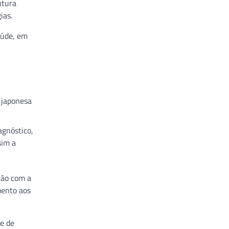
utura
ias.
aúde, em
 japonesa
agnóstico,
sim a
ção com a
mento aos
e de