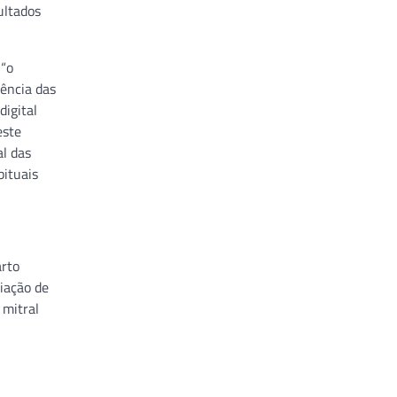
ultados
 “o
lência das
digital
este
l das
bituais
arto
liação de
 mitral