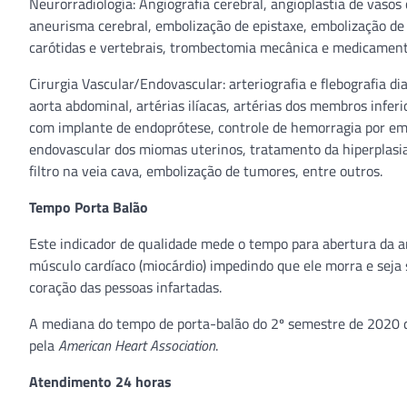
Neurorradiología: Angiografia cerebral, angioplastia de vasos 
aneurisma cerebral, embolização de epistaxe, embolização de
carótidas e vertebrais, trombectomia mecânica e medicament
Cirurgia Vascular/Endovascular: arteriografia e flebografia d
aorta abdominal, artérias ilíacas, artérias dos membros infe
com implante de endoprótese, controle de hemorragia por em
endovascular dos miomas uterinos, tratamento da hiperplasia 
filtro na veia cava, embolização de tumores, entre outros.
Tempo Porta Balão
Este indicador de qualidade mede o tempo para abertura da ar
músculo cardíaco (miocárdio) impedindo que ele morra e seja su
coração das pessoas infartadas.
A mediana do tempo de porta-balão do 2º semestre de 2020 d
pela
American Heart Association
.
Atendimento 24 horas