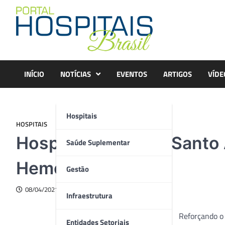
Skip
to
content
INÍCIO
NOTÍCIAS
EVENTOS
ARTIGOS
VÍDE
Hospitais
HOSPITAIS
Hospital Mater Dei Santo
Saúde Suplementar
Hemodinâmica
Gestão
08/04/2021
Infraestrutura
Reforçando o
Entidades Setoriais