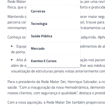
Rede Mater Dei, de Belo Horizonte (MG), passou por uma rev
física, que oferece ao paciente ainda mais conforto e prati
Carreiras
Mantendo o pioneirismo e sua missão em oferecer maior segu
parceria com a Canon Medical Systems do Brasil, trouxe para 
Tecnologia
minimamente invasiva de alta definição, para tratamentos card
Saúde Pública
Conheça os diferenciais do novo equipamento adquirido,
Alphe
Equipamento para o atendimento a procedimentos de alt
Mercado
de ponta.
Alta definição e uma menor dose de radiação nos pacien
Eventos E Cursos
além de oferecer um desempenho ainda melhor aos médicos 
visualização de estruturas jamais vistas anteriormente c
Para o presidente da Rede Mater Dei, Henrique Salvador, a 
saúde. “Com a inauguração da nova Hemodinâmica, demonstr
nossos clientes, com segurança e qualidade”, destaca o presid
Com a nova aquisição, a Rede Mater Dei também proporciona 