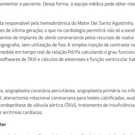
ovimentar o paciente. Dessa forma, a equipe médica pode obter res
sta responsável pela hemodinâmica do Mater Dei Santo Agostinho,
s de última geração; o que na cardiologia permitirá não só a exce
mentos de implante de
stents
coronarianos pelos recursos de realce 
giografia, sem utilização de fios. A simples injeção de contraste n
medida em tempo real da relação Pd/Pa calculando o grau funciona
softwares de TAVI e cálculos de estenoses e função ventricular ha
o, angioplastia coronária percutânea, angioplastia primária no inf
, aterectomia rotacional coronariana para lesões calcificadas, ava
endoprótese de válvula aórtica (TAVi), tratamento de insuficiência
e arritmias cardíacas.
ter