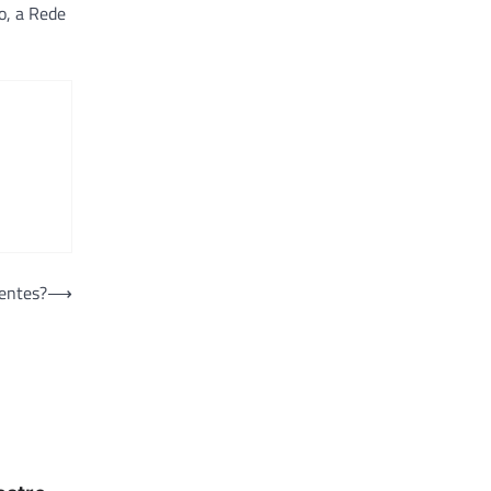
o, a Rede
entes?
⟶