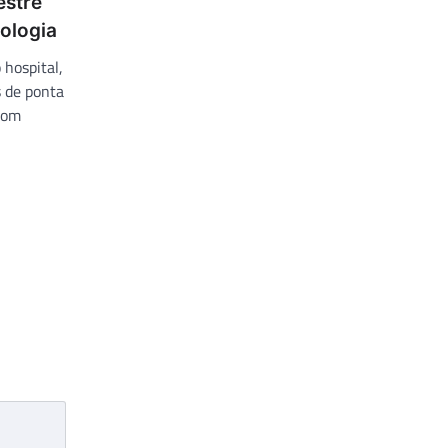
estre
ologia
 hospital,
 de ponta
com