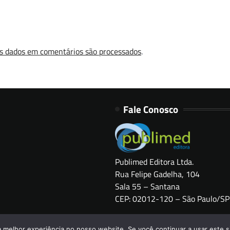
s dados em comentários são processados
.
Fale Conosco
Publimed Editora Ltda.
Rua Felipe Gadelha, 104
Sala 55 – Santana
CEP: 02012-120 – São Paulo/SP
a melhor experiência no nosso website. Se você continuar a usar este s