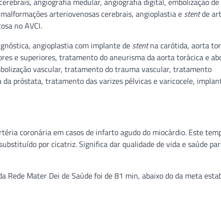
cerebrais, angiografía medular, angiografia digital, embolização de
 malformações arteriovenosas cerebrais, angioplastia e
stent
de ar
osa no AVCI.
iagnóstica, angioplastia com implante de
stent
na carótida, aorta tor
riores e superiores, tratamento do aneurisma da aorta torácica e a
bolização vascular, tratamento do trauma vascular, tratamento
da próstata, tratamento das varizes pélvicas e varicocele, implan
téria coronária em casos de infarto agudo do miocárdio. Este temp
bstituído por cicatriz. Significa dar qualidade de vida e saúde par
a Rede Mater Dei de Saúde foi de 81 min, abaixo do da meta esta