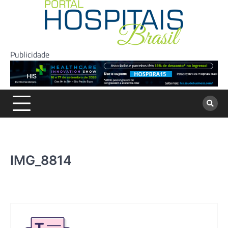
Skip
to
content
Publicidade
IMG_8814