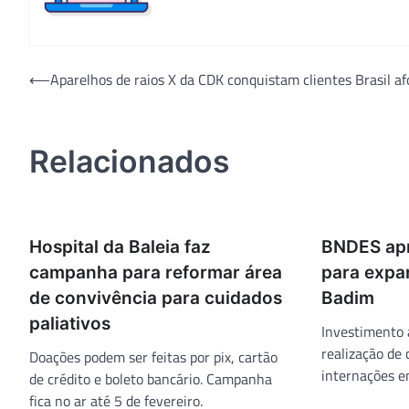
Navegação
⟵
Aparelhos de raios X da CDK conquistam clientes Brasil af
de
Post
Relacionados
Hospital da Baleia faz
BNDES apr
campanha para reformar área
para expa
de convivência para cuidados
Badim
paliativos
Investimento 
realização de 
Doações podem ser feitas por pix, cartão
internações e
de crédito e boleto bancário. Campanha
fica no ar até 5 de fevereiro.