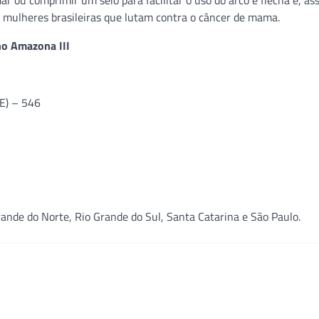
ou comprimir um seio para facilitar o uso do arco e flecha e, ass
mulheres brasileiras que lutam contra o câncer de mama.
no Amazona III
CE) – 546
rande do Norte, Rio Grande do Sul, Santa Catarina e São Paulo.