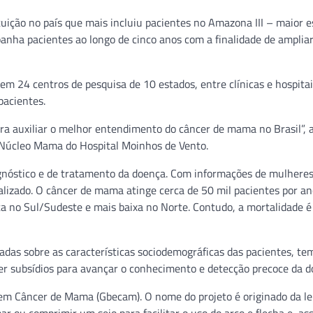
ituição no país que mais incluiu pacientes no Amazona III – maior 
anha pacientes ao longo de cinco anos com a finalidade de amplia
em 24 centros de pesquisa de 10 estados, entre clínicas e hospita
pacientes.
a auxiliar o melhor entendimento do câncer de mama no Brasil”, 
o Núcleo Mama do Hospital Moinhos de Vento.
agnóstico e de tratamento da doença. Com informações de mulheres
onalizado. O câncer de mama atinge cerca de 50 mil pacientes por a
alta no Sul/Sudeste e mais baixa no Norte. Contudo, a mortalidade 
hadas sobre as características sociodemográficas das pacientes, te
zer subsídios para avançar o conhecimento e detecção precoce da d
 em Câncer de Mama (Gbecam). O nome do projeto é originado da l