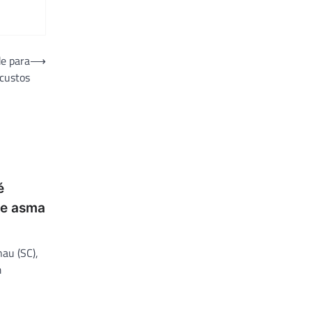
de para
⟶
custos
é
de asma
nau (SC),
m