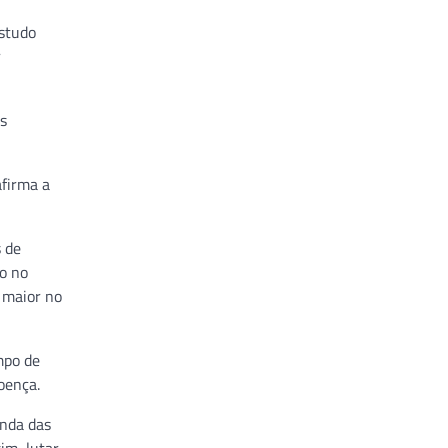
estudo
r
is
afirma a
 de
no no
é maior no
mpo de
oença.
enda das