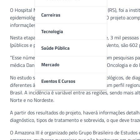
O Hospital Moinhos de Vento, de Porto Alegre (RS), foi a inst
Carreiras
epidemiológico de câncer de mama no Brasil. O projeto acomp
informações para o tratamento da doença.
Tecnologia
Nesta etapa, foram acrescidas, nacionalmente, 3 mil pessoas 
(públicos e privados). No Hospital Moinhos de Vento, são 602 
Saúde Pública
“Esse número reforça o nosso compromisso com pesquisas par
Mercado
médica Daniela Dornelles Rosa, do Serviço de Oncologia e d
No estudo são considerados aspectos epidemiológicos, de di
Eventos E Cursos
diferentes áreas do país, será possível traçar um perfil regi
Brasil. A incidência é variável entre as regiões, sendo mais 
Norte e no Nordeste.
A partir dos resultados do projeto, haverá informações detal
diagnóstico, tipos de tratamento e sobrevida, o que deve tra
O Amazona III é organizado pelo Grupo Brasileiro de Estudos