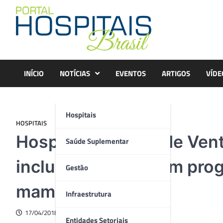
Skip
to
content
INÍCIO
NOTÍCIAS
EVENTOS
ARTIGOS
VÍDE
Hospitais
HOSPITAIS
Hospital Moinhos de Vento
Saúde Suplementar
incluiu pacientes em pro
Gestão
mama
Infraestrutura
17/04/2018
Entidades Setoriais