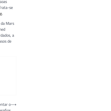
soas
Trata-se
e
.
s da Mars
med
rdados, a
asos de
entar o
⟶
esafios