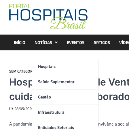
Skip
to
content
INÍCIO
NOTÍCIAS
EVENTOS
ARTIGOS
VÍDE
Hospitais
SEM CATEGORIA
Hospital Moinhos de Ven
Saúde Suplementar
cuidados com colaborado
Gestão
28/05/2020
Infraestrutura
A pandemia trouxe uma série de desafios à convivência social
Entidades Setoriais