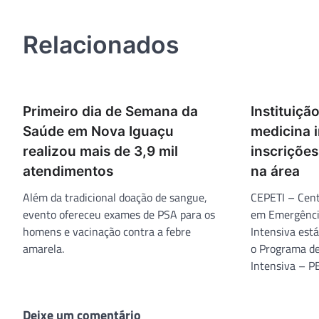
de
Post
Relacionados
Primeiro dia de Semana da
Instituiçã
Saúde em Nova Iguaçu
medicina i
realizou mais de 3,9 mil
inscrições
atendimentos
na área
Além da tradicional doação de sangue,
CEPETI – Cent
evento ofereceu exames de PSA para os
em Emergência
homens e vacinação contra a febre
Intensiva está
amarela.
o Programa de
Intensiva – 
Deixe um comentário