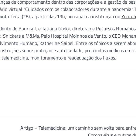
anças de comportamento dentro das corporações e a gestão de pes
rio virtual “Cuidados com os colaboradores durante a pandemia”. 
nta-feira (28), a partir das 19h, no canal da instituição no
YouTub
dente do Banrisul, e Tatiana Godoi, diretora de Recursos Humano
x, Snickers e M&Ms. Pelo Hospital Moinhos de Vento, o CEO Moha
lvimento Humano, Katherine Saibel. Entre os tópicos a serem abo
 instruções sobre proteção e autocuidado, protocolos médicos em c
 telemedicina, monitoramento e readequação dos fluxos.
Artigo – Telemedicina: um caminho sem volta para enfr
Coronavírus e outros d