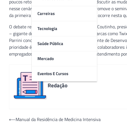
poucos retomam as atividades normais. Para discutir as mud
nesse cenário, o Hospital Moinhos de Vento promove o seminá
Carreiras
da primeira edição da Live Moinhos Talks, que ocorre nesta qui
O debate reúne nomes de peso, como Claudio Coutinho, presi
Tecnologia
– gigante do ramo de alimentos que detém marcas como Twi
Parrini conduz as discussões junto com a gerente de Desenvo
Saúde Pública
prioridade é daqueles ligados à segurança dos colaboradores:
empregados com sintomas gripais, canais de atendimento por
Mercado
Eventos E Cursos
Redação
Navegação
⟵
Manual da Residência de Medicina Intensiva