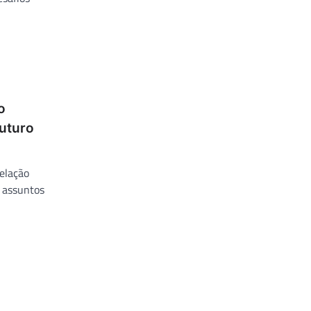
o
futuro
elação
 assuntos