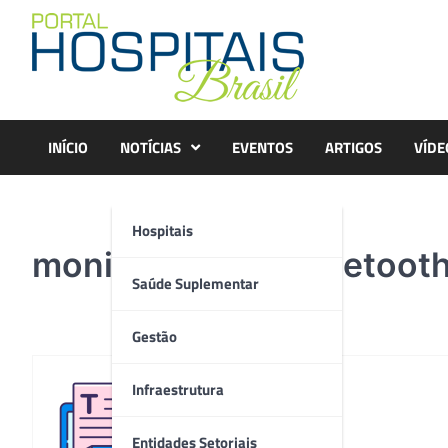
Skip
to
content
INÍCIO
NOTÍCIAS
EVENTOS
ARTIGOS
VÍDE
Hospitais
monitoramento bluetoot
Saúde Suplementar
Gestão
Infraestrutura
Redação
Entidades Setoriais