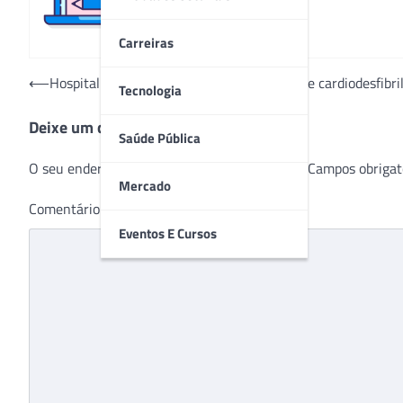
Carreiras
Navegação
⟵
Hospital Santa Catarina realiza implante de cardiodesfibr
Tecnologia
de
Deixe um comentário
Post
Saúde Pública
O seu endereço de e-mail não será publicado.
Campos obrigat
Mercado
Comentário
*
Eventos E Cursos