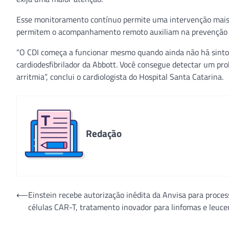
Esse monitoramento contínuo permite uma intervenção mais
permitem o acompanhamento remoto auxiliam na prevenção de
“O CDI começa a funcionar mesmo quando ainda não há sintomas
cardiodesfibrilador da Abbott. Você consegue detectar um pro
arritmia”, conclui o cardiologista do Hospital Santa Catarina.
Redação
Navegação
⟵
Einstein recebe autorização inédita da Anvisa para proces
células CAR-T, tratamento inovador para linfomas e leuc
de
Post