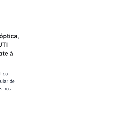
óptica,
UTI
ate à
l do
ular de
os nos