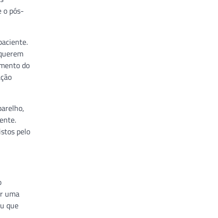
e o pós-
paciente.
equerem
amento do
ação
parelho,
ente.
stos pelo
o
ar uma
ou que