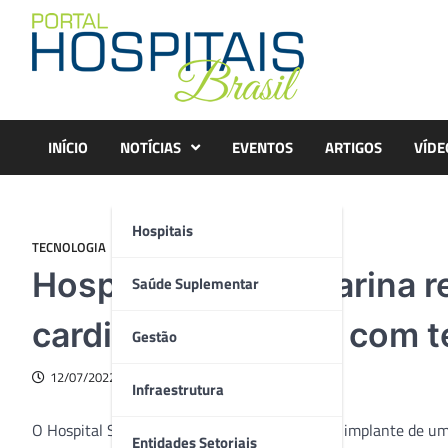
Skip
to
content
INÍCIO
NOTÍCIAS
EVENTOS
ARTIGOS
VÍDE
Hospitais
TECNOLOGIA
Hospital Santa Catarina r
Saúde Suplementar
cardiodesfibrilador com 
Gestão
12/07/2022
Infraestrutura
O Hospital Santa Catarina realizou o primeiro implante de um
Entidades Setoriais