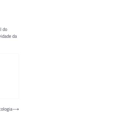
l do
vidade da
cologia
⟶