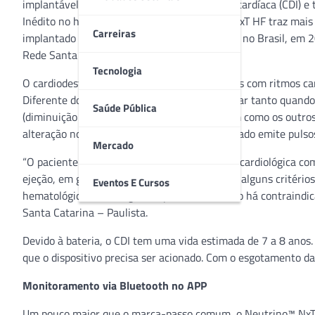
implantável com terapia de ressincronização cardíaca (CDI) e
Inédito no hospital, o dispositivo Neutrino™ NxT HF traz mais 
Carreiras
implantado pela primeira vez em um paciente no Brasil, em 
Rede Santa Catarina.
Tecnologia
O cardiodesfibrilador é indicado para pacientes com ritmos c
Diferente do marca-passo, o CDI pode trabalhar tanto quando
Saúde Pública
(diminuição anormal do ritmo cardíaco). Assim como os outr
alteração no ritmo do coração e quando acionado emite pulso
Mercado
“O paciente elegível é o que tem uma doença cardiológica c
ejeção, em geral, abaixo de 35 a 45%. Existem alguns critéri
Eventos E Cursos
hematológicas, oncológicas e pulmonares. Não há contraindicaçã
Santa Catarina – Paulista.
Devido à bateria, o CDI tem uma vida estimada de 7 a 8 anos
que o dispositivo precisa ser acionado. Com o esgotamento da 
Monitoramento via Bluetooth no APP
Um pouco maior que o marca-passo comum, o Neutrino™ NxT HF 