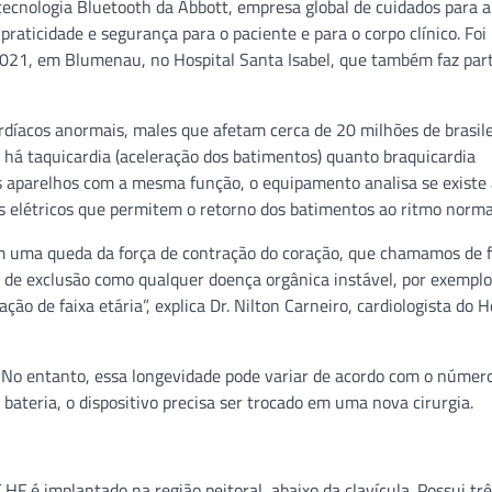
 tecnologia Bluetooth da Abbott, empresa global de cuidados para a
praticidade e segurança para o paciente e para o corpo clínico. Foi
2021, em Blumenau, no Hospital Santa Isabel, que também faz par
ardíacos anormais, males que afetam cerca de 20 milhões de brasile
 há taquicardia (aceleração dos batimentos) quanto braquicardia
os aparelhos com a mesma função, o equipamento analisa se existe
s elétricos que permitem o retorno dos batimentos ao ritmo norma
om uma queda da força de contração do coração, que chamamos de 
os de exclusão como qualquer doença orgânica instável, por exempl
o de faixa etária”, explica Dr. Nilton Carneiro, cardiologista do H
. No entanto, essa longevidade pode variar de acordo com o númer
bateria, o dispositivo precisa ser trocado em uma nova cirurgia.
é implantado na região peitoral, abaixo da clavícula. Possui trê