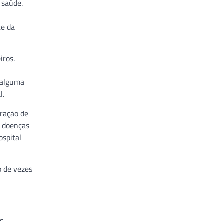
 saúde.
te da
iros.
 alguma
l.
fração de
o doenças
ospital
o de vezes
s