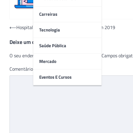
Carreiras
Navegação
⟵
Hospital Santa Cruz comemora 80 anos em 2019
Tecnologia
de
Deixe um comentário
Post
Saúde Pública
O seu endereço de e-mail não será publicado.
Campos obrigat
Mercado
Comentário
*
Eventos E Cursos