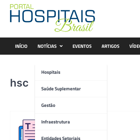
Skip
to
content
INÍCIO
NOTÍCIAS
EVENTOS
ARTIGOS
VÍDE
Hospitais
hsc
Saúde Suplementar
Gestão
Infraestrutura
Redação
Entidades Setoriais