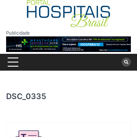
Skip
to
content
Publicidade
DSC_0335