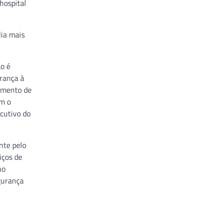
hospital
lia mais
ão é
urança à
cimento de
em o
cutivo do
nte pelo
iços de
no
gurança