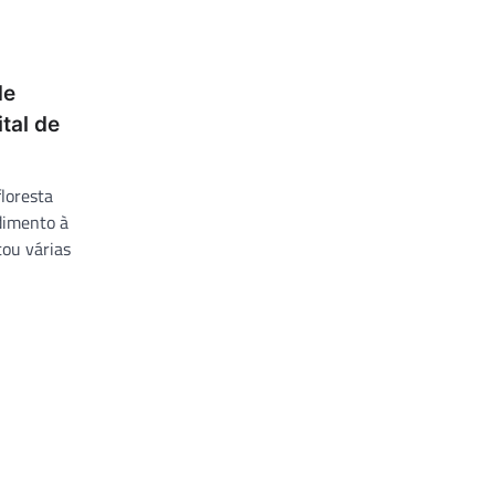
de
tal de
floresta
dimento à
tou várias