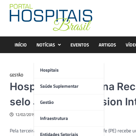
Skip
to
content
INÍCIO
NOTÍCIAS
EVENTOS
ARTIGOS
VÍDE
Hospitais
GESTÃO
Hospital Santa Joana Reci
Saúde Suplementar
selo Joint Commission Int
Gestão
12/02/2019
Infraestrutura
Pela terceira vez, o Hospital Santa Joana Recife (PE) recebe
Entidades Setoriais