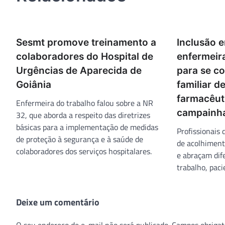
Sesmt promove treinamento a
Inclusão e
colaboradores do Hospital de
enfermeir
Urgências de Aparecida de
para se c
Goiânia
familiar d
farmacêut
Enfermeira do trabalho falou sobre a NR
campainha
32, que aborda a respeito das diretrizes
básicas para a implementação de medidas
Profissionais
de proteção à segurança e à saúde de
de acolhiment
colaboradores dos serviços hospitalares.
e abraçam dif
trabalho, paci
Deixe um comentário
O seu endereço de e-mail não será publicado.
Campos obrigat