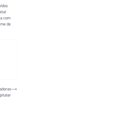
uídos
ital
ta com
ime de
vadoras
⟶
pitalar