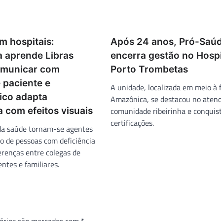
m hospitais:
Após 24 anos, Pró-Saú
a aprende Libras
encerra gestão no Hospi
omunicar com
Porto Trombetas
e paciente e
A unidade, localizada em meio à 
ico adapta
Amazônica, se destacou no aten
 com efeitos visuais
comunidade ribeirinha e conquis
certificações.
 da saúde tornam-se agentes
o de pessoas com deficiência
erenças entre colegas de
entes e familiares.
órios são marcados com
*