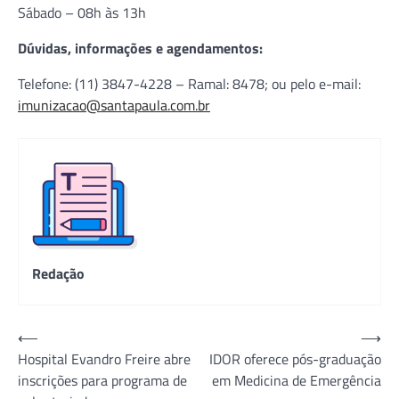
Sábado – 08h às 13h
Dúvidas, informações e agendamentos:
Telefone: (11) 3847-4228 – Ramal: 8478; ou pelo e-mail:
imunizacao@santapaula.com.br
Redação
Navegação
⟵
⟶
Hospital Evandro Freire abre
IDOR oferece pós-graduação
de
inscrições para programa de
em Medicina de Emergência
Post