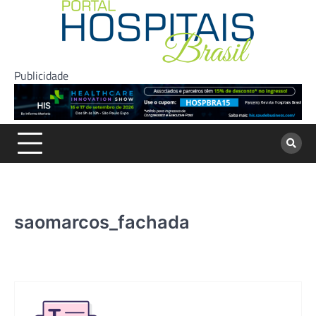
Skip
to
content
Publicidade
saomarcos_fachada