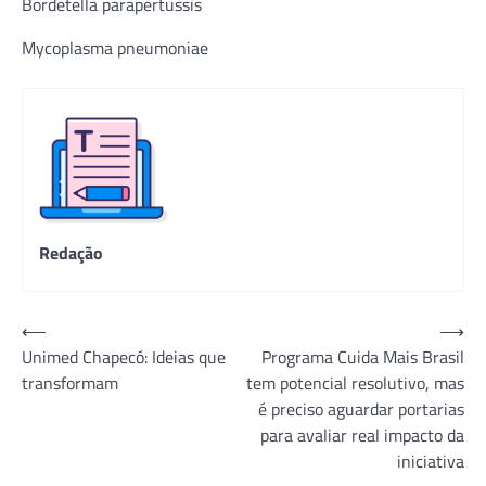
Bordetella parapertussis
Mycoplasma pneumoniae
Redação
Navegação
⟵
⟶
Unimed Chapecó: Ideias que
Programa Cuida Mais Brasil
de
transformam
tem potencial resolutivo, mas
Post
é preciso aguardar portarias
para avaliar real impacto da
iniciativa