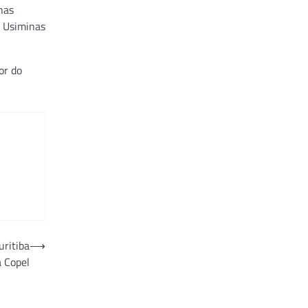
nas
a Usiminas
or do
uritiba
⟶
a Copel