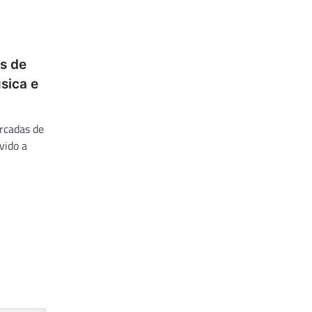
s de
sica e
rcadas de
vido a