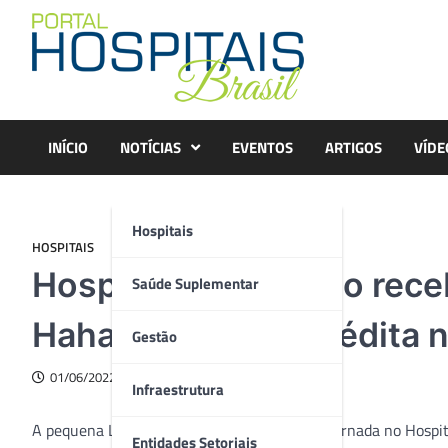
Skip
to
content
INÍCIO
NOTÍCIAS
EVENTOS
ARTIGOS
VÍDE
Hospitais
HOSPITAIS
Hospital de Cubatão rece
Saúde Suplementar
Hahaha em ação inédita n
Gestão
01/06/2022
Infraestrutura
A pequena Laura Pereira Lino, de 3 anos, internada no Hospit
Entidades Setoriais