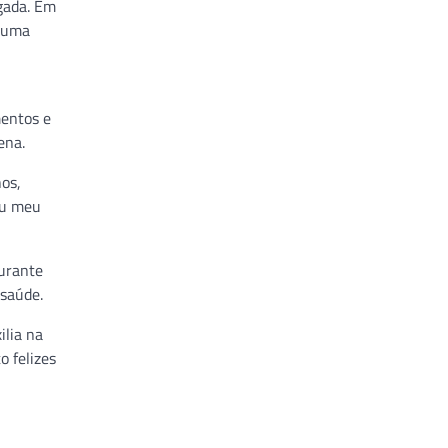
lgada. Em
, uma
mentos e
ena.
os,
ou meu
Durante
 saúde.
ilia na
 felizes