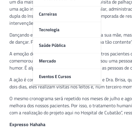
um dia mais leve e feliz na terça-feira (31). A visita de pal
uma ação inédita na cidade, a unidade hospitalar, administra
Carreiras
dupla do Instituto Hahaha, que iniciou uma temporada de resi
intervenções, oficinas e “palhestras”.
Tecnologia
Dançando e cantando, Laura comoveu não só a sua mãe, mas to
de dançar. Fiquei muito feliz em ver minha filha tão contente
Saúde Pública
A emoção de Laura também foi sentida por outros pacientes d
comemorou a interação com os palhaços. “Eu sou uma pessoa 
Mercado
humor. É algo muito emocionante. Espero que as pessoas de o
Eventos E Cursos
A ação é comandada pelos palhaços Dr. Durval e Dra. Brisa, q
dois dias, eles realizam visitas nos leitos e, num terceiro m
O mesmo cronograma será repetido nos meses de julho e agos
melhora dos nossos pacientes. Por isso, o tratamento humani
com a realização do projeto aqui no Hospital de Cubatão”, res
Expresso Hahaha