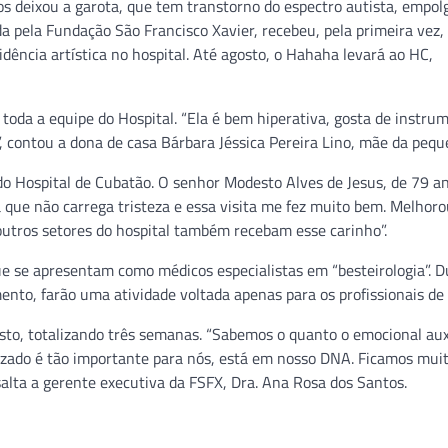
haços deixou a garota, que tem transtorno do espectro autista, empo
da pela Fundação São Francisco Xavier, recebeu, pela primeira vez
dência artística no hospital. Até agosto, o Hahaha levará ao HC,
da a equipe do Hospital. “Ela é bem hiperativa, gosta de instru
”, contou a dona de casa Bárbara Jéssica Pereira Lino, mãe da pequ
o Hospital de Cubatão. O senhor Modesto Alves de Jesus, de 79 an
que não carrega tristeza e essa visita me fez muito bem. Melhor
utros setores do hospital também recebam esse carinho”.
ue se apresentam como médicos especialistas em “besteirologia”. 
omento, farão uma atividade voltada apenas para os profissionais de
to, totalizando três semanas. “Sabemos o quanto o emocional aux
zado é tão importante para nós, está em nosso DNA. Ficamos muito
salta a gerente executiva da FSFX, Dra. Ana Rosa dos Santos.