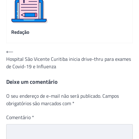
Redação
Navegação
⟵
Hospital São Vicente Curitiba inicia drive-thru para exames
de
de Covid-19 e Influenza
Post
Deixe um comentário
O seu endereço de e-mail não será publicado.
Campos
obrigatórios são marcados com
*
Comentário
*