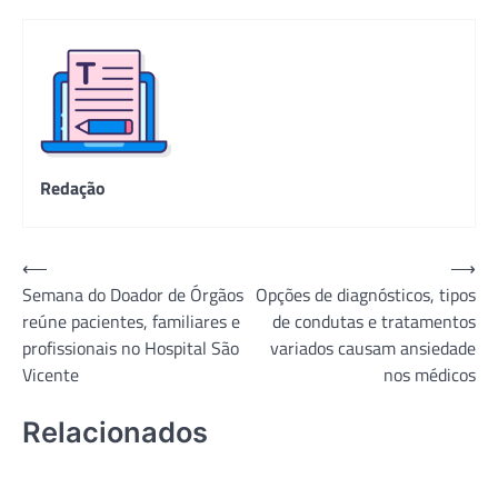
Redação
Navegação
⟵
⟶
Semana do Doador de Órgãos
Opções de diagnósticos, tipos
de
reúne pacientes, familiares e
de condutas e tratamentos
Post
profissionais no Hospital São
variados causam ansiedade
Vicente
nos médicos
Relacionados