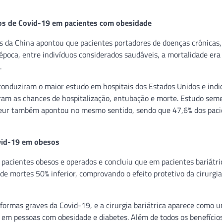
hos de Covid-19 em pacientes com obesidade
 da China apontou que pacientes portadores de doenças crônicas,
poca, entre indivíduos considerados saudáveis, a mortalidade era
.
conduziram o maior estudo em hospitais dos Estados Unidos e ind
eram as chances de hospitalização, entubação e morte. Estudo sem
asteur também apontou no mesmo sentido, sendo que 47,6% dos pac
ovid-19 em obesos
pacientes obesos e operados e concluiu que em pacientes bariátri
de mortes 50% inferior, comprovando o efeito protetivo da cirurgi
 formas graves da Covid-19, e a cirurgia bariátrica aparece como 
 em pessoas com obesidade e diabetes. Além de todos os benefícios