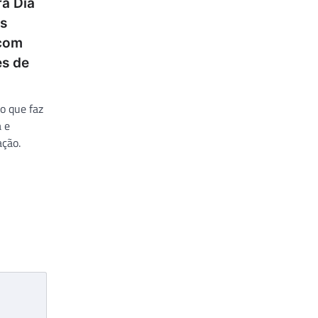
ra Dia
as
 com
es de
o que faz
a e
ação.