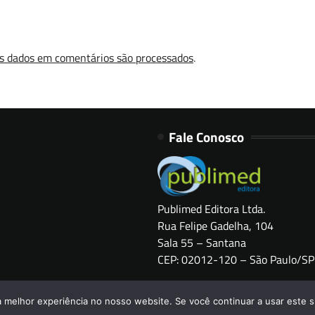
s dados em comentários são processados
.
Fale Conosco
Publimed Editora Ltda.
Rua Felipe Gadelha, 104
Sala 55 – Santana
CEP: 02012-120 – São Paulo/SP
Copyright © 2026
HOSPITAIS BRASIL
a melhor experiência no nosso website. Se você continuar a usar este s