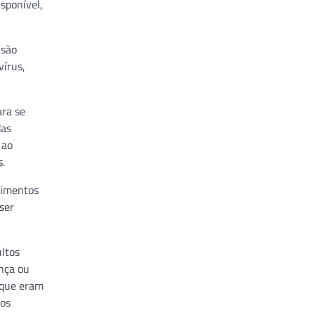
sponível,
 são
vírus,
ara se
das
 ao
s.
cimentos
ser
ltos
ença ou
 que eram
 os