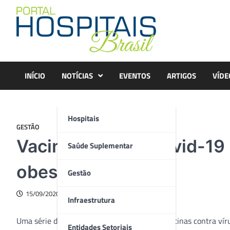
Skip
to
content
INÍCIO
NOTÍCIAS
EVENTOS
ARTIGOS
VÍDE
Hospitais
GESTÃO
Vacina contra a Covid-19
Saúde Suplementar
obesos
Gestão
15/09/2020
Infraestrutura
Uma série de pesquisas sobre a eficácia de vacinas contra ví
Entidades Setoriais