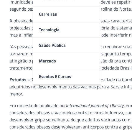
imunidade em pacientes acima do peso e isso deve se repetir 
segundo pesquisadores da Universidade da Carolina do Norte.
Carreiras
A obesidade é uma doença crônica e uma das suas característ
projetadas para induzir uma resposta inflamatória do sistema
Tecnologia
mas a inflamação crônica em adultos obesos pode interferir n
Saúde Pública
“As pessoas com obesidade e diabetes precisam redobrar sua a
tornarem mais saudáveis. E como não sabemos quanto tempo 
atingirão o país, isso não pode ser retardado. Não dá pra c
Mercado
tratamento cirúrgico”, alerta o presidente da Sociedade Brasil
Eventos E Cursos
Estudos –
O coordenador do estudo na Universidade da Carol
adquiridos no desenvolvimento das vacinas para a Sars e Infl
menor.
Em um estudo publicado no
International Journal of Obesity
, em
considerados obesos e vacinados contra o vírus Influenza, ca
desenvolver gripe semelhante do que adultos vacinados com
considerados obesos desenvolveram anticorpos contra a gripe,