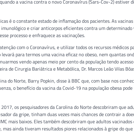
quando a vacina contra o novo Coronavírus (Sars-Cov-2) estiver di
icas é o constante estado de inflamação dos pacientes. As vacinas
 imunológico e criar anticorpos eficientes contra um determinado 
esse processo e enfraquece as vacinações.
tenção com o Coronavírus, e utilizar todos os recursos médicos p
levará para termos uma vacina eficaz no obeso, nem quantas on
ontinuarmos vendo apenas meio por cento da população tendo acesso
eira de Cirurgia Bariátrica e Metabólica, Dr. Marcos Leão Vilas Bôa
ina do Norte, Barry Popkin, disse à BBC que, com base nos conhe
uenza, o benefício da vacina da Covid-19 na população obesa pode 
 2017, os pesquisadores da Carolina do Norte descobriram que adu
usador da gripe, tinham duas vezes mais chances de contrair a do
 IMC mais baixos. Eles também descobriram que adultos vacinados
 mas ainda tiveram resultados piores relacionados à gripe do que