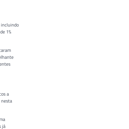
 incluindo
 de 1%
icaram
elhante
ientes
cos a
a nesta
uma
 já