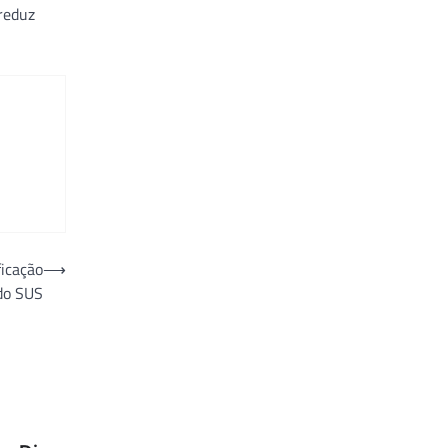
reduz
ficação
⟶
do SUS