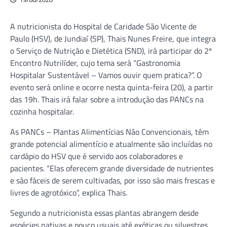
A nutricionista do Hospital de Caridade São Vicente de
Paulo (HSV), de Jundiaí (SP), Thais Nunes Freire, que integra
o Serviço de Nutrição e Dietética (SND), irá participar do 2º
Encontro Nutrilíder, cujo tema será “Gastronomia
Hospitalar Sustentável – Vamos ouvir quem pratica?”. O
evento será online e ocorre nesta quinta-feira (20), a partir
das 19h. Thais irá falar sobre a introdução das PANCs na
cozinha hospitalar.
As PANCs – Plantas Alimentícias Não Convencionais, têm
grande potencial alimentício e atualmente são incluídas no
cardápio do HSV que é servido aos colaboradores e
pacientes. “Elas oferecem grande diversidade de nutrientes
e são fáceis de serem cultivadas, por isso são mais frescas e
livres de agrotóxico”, explica Thais.
Segundo a nutricionista essas plantas abrangem desde
espécies nativas e pouco usuais até exóticas ou silvestres