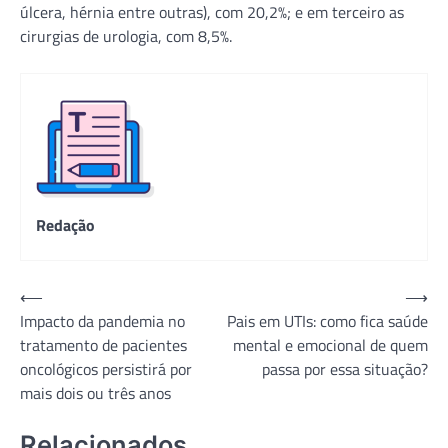
úlcera, hérnia entre outras), com 20,2%; e em terceiro as
cirurgias de urologia, com 8,5%.
Redação
Navegação
⟵
⟶
Impacto da pandemia no
Pais em UTIs: como fica saúde
de
tratamento de pacientes
mental e emocional de quem
Post
oncológicos persistirá por
passa por essa situação?
mais dois ou três anos
Relacionados