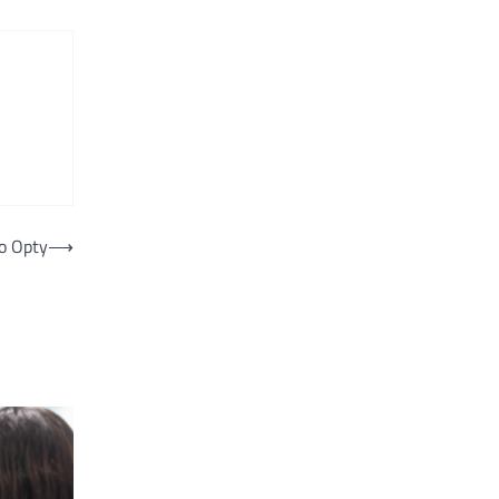
po Opty
⟶