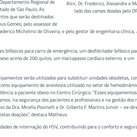
o Departamento Regional de
Alcir, Dr. Frederico, Alexandre e 
tado de São Paulo. As
lado das camas doadas pelo D
ntos que serão destinados
eus Gomes; pelo assessor de
ederico Michelino de Oliveira; e pelo gestor de engenharia clínica, 
es bifásicos para carro de emergência; um desfibrilador bifásico p
 peso acima de 200 quilos; um marcapasso cardíaco externo; e um
ipamentos serão utilizados para substituir unidades obsoletas, c
o como equipamento de anestesia utilizado no setor de hemodinâmi
istência a paciente obeso no Centro Cirúrgico. “Esses equipamentos
amos, na segurança dos pacientes e profissionais e na gestão dos 
da Dra. Mirella Povinelli e Dr. Gilberto F. Martins Junior – ex-dir
estas doações”, destaca Matheus.
dades de internação do HSV, contribuindo para o conforto e segur