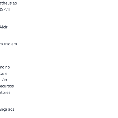
Matheus ao
RS-VII
Alcir
ara uso em
omo no
ca; e
 são
recursos
etores
ança aos