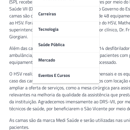
(SP), recebeu a doação de 20 camas hospitalares por meio d
Saúde VII (DRS–VII), da Secretaria de Saúde do Governo do Es
Carreiras
camas são os primeiros itens de uma relação de 48 equipame
ao HSV. Foram recebidas pelo superintendente do HSV, Math
Tecnologia
superintendência, Alexandre Mezei; pelo diretor clínico, Dr. Fr
Giorgiani.
Saúde Pública
Além das camas, serão entregues ao hospital 14 desfibrilador
ambulância; uma mesa cirúrgica elétrica para pacientes com
Mercado
equipamento de anestesia eletrônico microprocessado.
O HSV realiza cerca de 24 mil atendimentos mensais e os equ
Eventos E Cursos
caso das camas e desfibriladores; reduzir custos com locaçã
ampliar a oferta de serviços, como a mesa cirúrgica para ass
relevantes na melhoria da qualidade da assistência que prest
da instituição. Agradecemos imensamente ao DRS-VII, por meio 
técnicos de saúde, por beneficiarem o São Vicente por meio d
As camas são da marca Medi Saúde e serão utilizadas nas uni
pacientes.