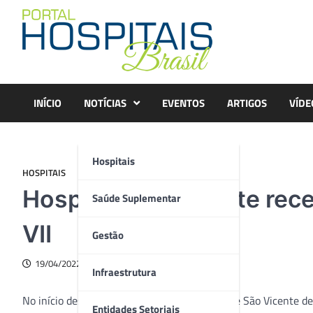
Skip
to
content
INÍCIO
NOTÍCIAS
EVENTOS
ARTIGOS
VÍDE
Hospitais
HOSPITAIS
Hospital São Vicente re
Saúde Suplementar
VII
Gestão
19/04/2022
Infraestrutura
No início desta semana o Hospital de Caridade São Vicente de
Entidades Setoriais