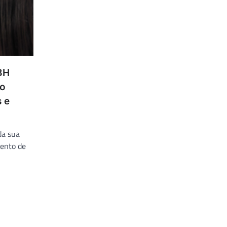
BH
vo
 e
da sua
mento de