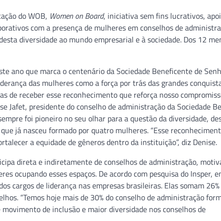
ficação do WOB,
Women on Board
, iniciativa sem fins lucrativos, apo
porativos com a presença de mulheres em conselhos de administr
 desta diversidade ao mundo empresarial e à sociedade. Dos 12 m
neste ano que marca o centenário da Sociedade Beneficente de Sen
 liderança das mulheres como a força por trás das grandes conquist
adas de receber esse reconhecimento que reforça nosso compromis
nise Jafet, presidente do conselho de administração da Sociedade B
sempre foi pioneiro no seu olhar para a questão da diversidade, de
, que já nasceu formado por quatro mulheres. “Esse reconhecimen
rtalecer a equidade de gêneros dentro da instituição”, diz Denise.
ipa direta e indiretamente de conselhos de administração, motiv
eres ocupando esses espaços. De acordo com pesquisa do Insper, 
os cargos de liderança nas empresas brasileiras. Elas somam 26%
nselhos. “Temos hoje mais de 30% do conselho de administração for
 movimento de inclusão e maior diversidade nos conselhos de