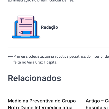
administração no Brasil”, conclui Denise.
Redação
Navegação
⟵
Primeira colecistectomia robótica pediátrica do interior de
feita no Vera Cruz Hospital
de
Post
Relacionados
Medicina Preventiva do Grupo
Artigo – 
NotreDame Intermédica atua
hospitais