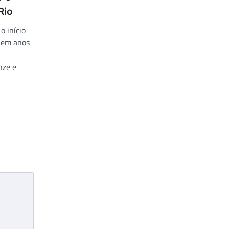
Rio
o início
, em anos
nze e