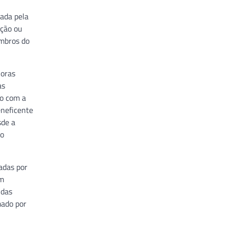
iada pela
ação ou
embros do
horas
as
so com a
eneficente
sde a
to
adas por
em
 das
mado por