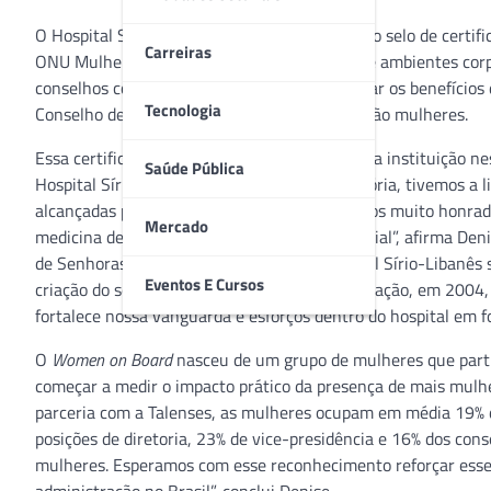
O Hospital Sírio-Libanês foi reconhecido com o selo de certi
Carreiras
ONU Mulheres, que reconhece a existência de ambientes cor
conselhos consultivos. O WOB visa demonstrar os benefícios
Tecnologia
Conselho de Administração da instituição, 5 são mulheres.
Essa certificação é ainda mais relevante para a instituição 
Saúde Pública
Hospital Sírio-Libanês. “Em toda a nossa história, tivemos a
alcançadas pelo hospital Sírio-Libanês. Ficamos muito honr
Mercado
medicina de excelência e responsabilidade social”, afirma De
de Senhoras Hospital Sírio-Libanês. O hospital Sírio-Libanês 
Eventos E Cursos
criação do seu primeiro conselho de administração, em 2004
fortalece nossa vanguarda e esforços dentro do hospital em fo
O
Women on Board
nasceu de um grupo de mulheres que partic
começar a medir o impacto prático da presença de mais mulh
parceria com a Talenses, as mulheres ocupam em média 19% d
posições de diretoria, 23% de vice-presidência e 16% dos co
mulheres. Esperamos com esse reconhecimento reforçar esse