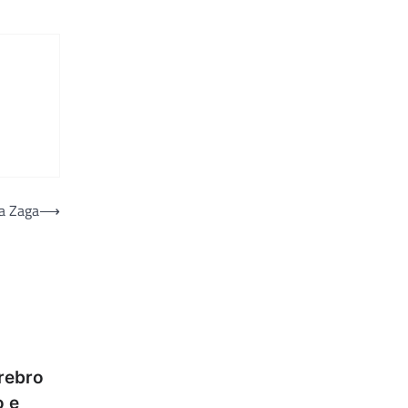
 a Zaga
⟶
érebro
o e