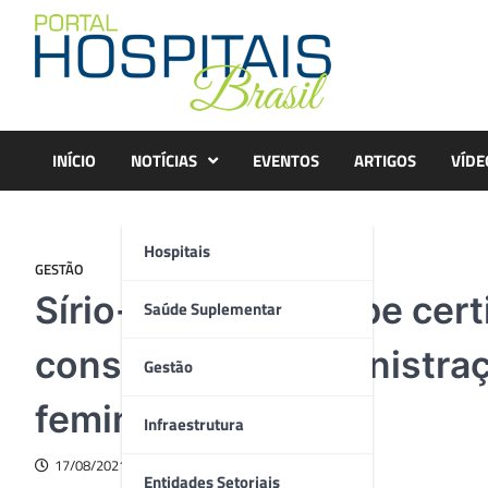
Skip
to
content
INÍCIO
NOTÍCIAS
EVENTOS
ARTIGOS
VÍDE
Hospitais
GESTÃO
Sírio-Libanês recebe cer
Saúde Suplementar
conselhos de administra
Gestão
femininas
Infraestrutura
17/08/2021
Entidades Setoriais