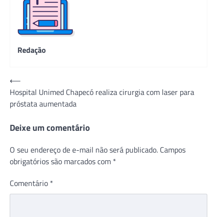
Redação
Navegação
⟵
Hospital Unimed Chapecó realiza cirurgia com laser para
de
próstata aumentada
Post
Deixe um comentário
O seu endereço de e-mail não será publicado.
Campos
obrigatórios são marcados com
*
Comentário
*